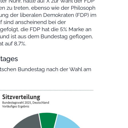
ter Nuhr, hatte auf X zur Wahl der FDP
n zu treten, ebenso wie der Philosoph
ttung der liberalen Demokraten (FDP) im
f sind anscheinend bei der
efolgt, die FDP hat die 5% Marke an
t und ist aus dem Bundestag geflogen,
t auf 8,7%.
tages
utschen Bundestag nach der Wahl am