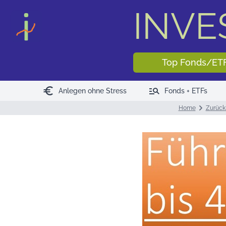
INV
Top Fonds/ET
euro
manage_search
Anlegen ohne Stress
Fonds + ETFs
Home
Zurück 