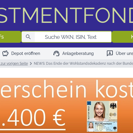
ESTMENTFON
Fondssuch
Fs
savings
support_agent
3p
Depot eröffnen
Anlageberatung
Über un
zur vorigen Seite
NEWS: Das Ende der Wohlstandsdekadenz nach der Bund