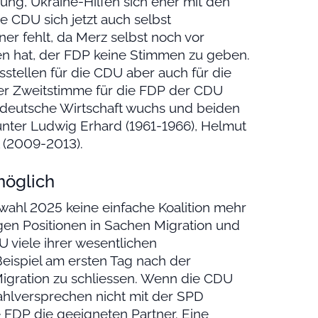
tung, Ukraine-Hilfen sich eher mit den
e CDU sich jetzt auch selbst
tner fehlt, da Merz selbst noch vor
 hat, der FDP keine Stimmen zu geben.
sstellen für die CDU aber auch für die
er Zweitstimme für die FDP der CDU
ie deutsche Wirtschaft wuchs und beiden
unter Ludwig Erhard (1961-1966), Helmut
l (2009-2013).
möglich
wahl 2025 keine einfache Koalition mehr
igen Positionen in Sachen Migration und
 viele ihrer wesentlichen
eispiel am ersten Tag nach der
Migration zu schliessen. Wenn die CDU
hlversprechen nicht mit der SPD
 FDP die geeigneten Partner. Eine