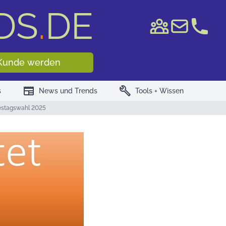
DS
.
DE
e WKN/ISIN
Kunde werden
newspaper
build
s
News und Trends
Tools + Wissen
estagswahl 2025