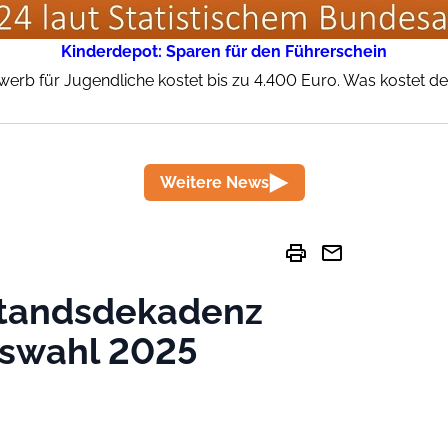
Kinderdepot: Sparen für den Führerschein
werb für Jugendliche kostet bis zu 4.400 Euro. Was kostet der
Weitere News
print
mail
standsdekadenz
gswahl 2025