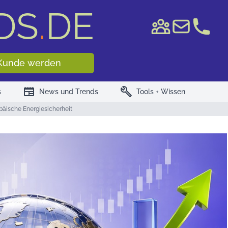
DS
.
DE
e WKN/ISIN
Kunde werden
newspaper
build
s
News und Trends
Tools + Wissen
päische Energiesicherheit