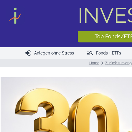
INV
Top Fonds/ET
euro
manage_search
Anlegen ohne Stress
Fonds + ETFs
Home
Zurück zur vorig