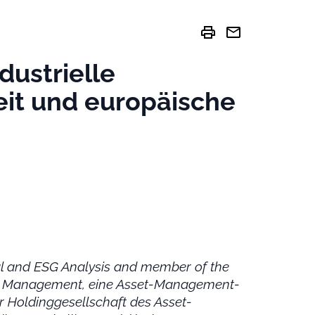
print
mail
dustrielle
it und europäische
al and ESG Analysis and member of the
et Management, eine Asset-Management-
r Holdinggesellschaft des Asset-