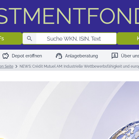
ESTMENTFON
Fondssuch
Fs
savings
support_agent
3p
Depot eröffnen
Anlageberatung
Über un
en Seite
NEWS: Crédit Mutuel AM: Industrielle Wettbewerbsfähigkeit und euro