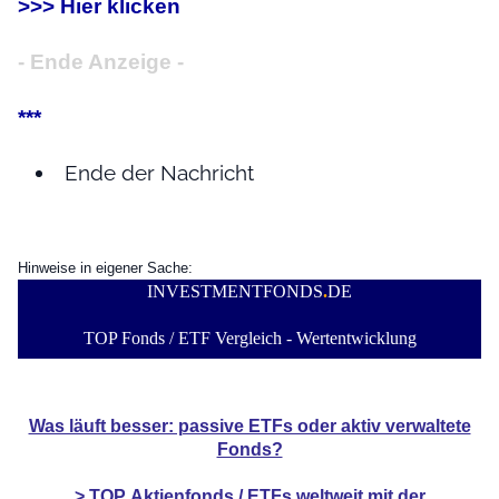
>>> Hier klicken
- Ende Anzeige -
***
Ende der Nachricht
Hinweise in eigener Sache:
INVESTMENTFONDS
.
DE
TOP Fonds / ETF Vergleich - Wertentwicklung
Was läuft besser: passive ETFs oder aktiv verwaltete
Fonds?
> TOP
Aktienfonds / ETFs
weltweit mit der