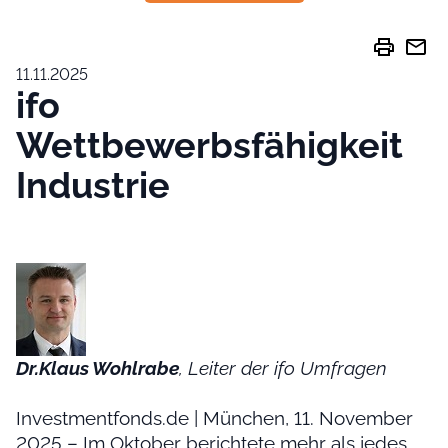
print
mail
11.11.2025
ifo
Wettbewerbsfähigkeit
Industrie
Dr.Klaus Wohlrabe
, Leiter der ifo Umfragen
Investmentfonds.de | München, 11. November
2025 – Im Oktober berichtete mehr als jedes