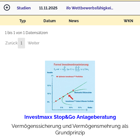
Studien
11.11.2025
ifo Wettbewerbsfähigkeit Industrie
Typ
Datum
News
WKN
1 bis 1 von 1 Datensätzen
Zurück
1
Weiter
Investmaxx Stop&Go Anlageberatung
Vermögenssicherung und Vermögensmehrung als
Grundprinzip