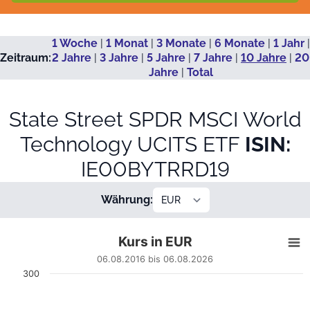
1 Woche
|
1 Monat
|
3 Monate
|
6 Monate
|
1 Jahr
|
Zeitraum:
2 Jahre
|
3 Jahre
|
5 Jahre
|
7 Jahre
|
10 Jahre
|
20
Jahre
|
Total
State Street SPDR MSCI World
Technology UCITS ETF
ISIN:
IE00BYTRRD19
Währung:
Kurs in EUR
Kurs in EUR
Line chart with 2506 data points.
06.08.2016 bis 06.08.2026
06.08.2016 bis 06.08.2026
300
View as data table, Kurs in EUR
The chart has 1 X axis displaying Datum. Data ranges from