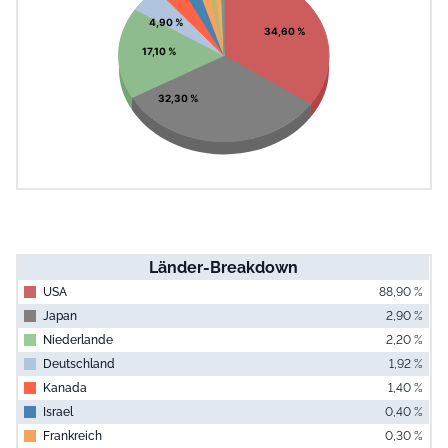
4,90 %
34,60 %
17,10 %
32,30 %
Länder-Breakdown
USA
88,90 %
Japan
2,90 %
Niederlande
2,20 %
Deutschland
1,92 %
Kanada
1,40 %
Israel
0,40 %
Frankreich
0,30 %