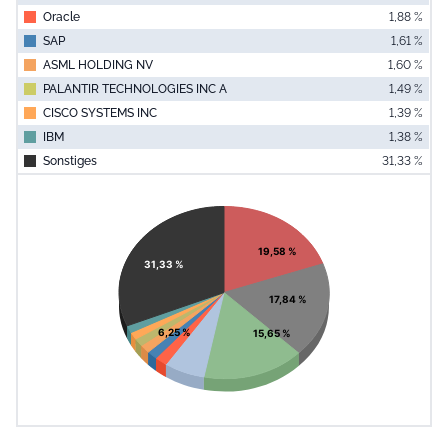
Oracle
1,88 %
SAP
1,61 %
ASML HOLDING NV
1,60 %
PALANTIR TECHNOLOGIES INC A
1,49 %
CISCO SYSTEMS INC
1,39 %
IBM
1,38 %
Sonstiges
31,33 %
End of interac
Chart
Pie chart with 11 slices.
View as data table, Chart
19,58 %
31,33 %
17,84 %
6,25 %
15,65 %