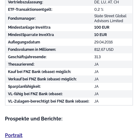
Vertriebszulassung:
DE, LU, AT, CH
ETF-Transaktionsentgelt:
0,2 %
State Street Global
Fondsmanager:
Advisors Limited
Mindestanlage InveXtra
100 EUR
MindestSparrate InveXtra
10 EUR
Auflegungsdatum
29.04.2016
Fondsvolumen in Millionen:
812,67 USD
Geschäftsjahresende:
31.3
Thesaurierend:
JA
Kauf bei FNZ Bank (ebase) möglich:
JA
Verkauf bei FNZ Bank (ebase) möglich:
JA
Sparplanfähigkeit:
JA
VL-fähig bei FNZ Bank (ebase):
JA
VL-Zulagen-berechtigt bei FNZ Bank (ebase):
JA
Prospekte und Berichte:
Portrait