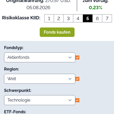
Originalwährung:
270,57 USD,
zum Vortag:
05.08.2026
0,23%
Risikoklasse KIID:
1
2
3
4
5
6
7
Fonds kaufen
Fondstyp:
Region:
Schwerpunkt:
ETF-Fonds: