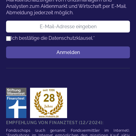
Analysten zum Aktienmarkt und Wirtschaft per E-Mail.
Abmeldung jederzeit möglich.
E-Mail-Adresse
Ich bestätige die
Datenschutzklausel.
*
Benutzername
Anmelden
EMPFEHLUNG VON FINANZTEST (12/2024):
Fondsschops (auch genannt: Fondsvermittler im Internet).
"Fondsshops im Internet ermöglichen den günstigen Kauf aktiv