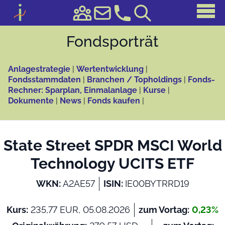
Fonds­porträt
Anlagestrategie
|
Wertentwicklung
|
Fondsstammdaten
|
Branchen / Topholdings
|
Fonds-
Rechner: Sparplan, Einmalanlage
|
Kurse
|
Dokumente
|
News
|
Fonds kaufen
|
State Street SPDR MSCI World
Technology UCITS ETF
WKN:
A2AE57
ISIN:
IE00BYTRRD19
Kurs:
235,77 EUR, 05.08.2026
zum Vortag:
0,23%