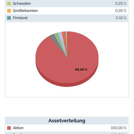
Schweden
0,20 %
Großbritannien
0,20 %
Finnland
0,10 %
End of interac
Chart
Pie chart with 10 slices.
View as data table, Chart
88,90 %
Assetverteilung
Aktien
100,00 %