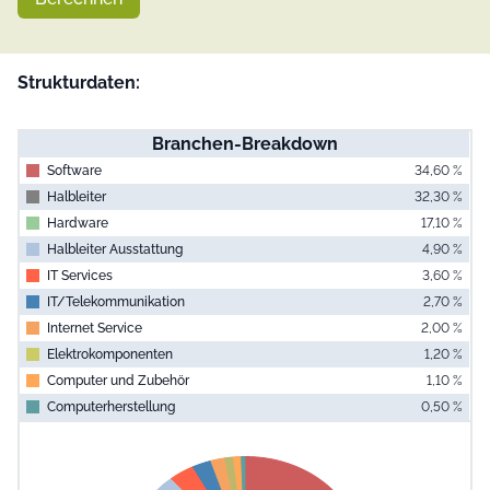
Strukturdaten:
Branchen-Breakdown
Software
34,60 %
Halbleiter
32,30 %
Hardware
17,10 %
Halbleiter Ausstattung
4,90 %
IT Services
3,60 %
IT/ Telekommunikation
2,70 %
Internet Service
2,00 %
Elektrokomponenten
1,20 %
Computer und Zubehör
1,10 %
Computerherstellung
0,50 %
End of interac
Chart
Pie chart with 10 slices.
View as data table, Chart