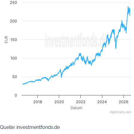
The chart has 1 Y axis displaying EUR. Data ranges from 29.4
250
200
EUR
150
100
50
0
2018
2020
2022
2024
2026
Datum
Highcharts.com
End of interactive chart.
Quelle: investmentfonds.de