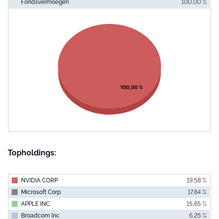
Fondsvermoegen
100,00 %
End of interac
Chart
Pie chart with 1 slice.
View as data table, Chart
100,00 %
Topholdings:
NVIDIA CORP
19,58 %
Microsoft Corp
17,84 %
APPLE INC
15,65 %
Broadcom Inc
6,25 %