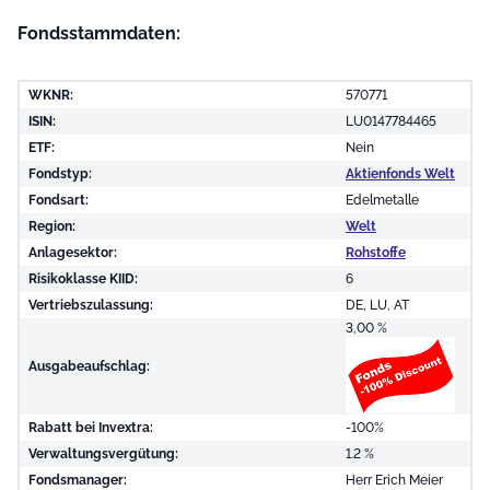
Fondsstammdaten:
WKNR:
570771
ISIN:
LU0147784465
ETF:
Nein
Fondstyp:
Aktienfonds Welt
Fondsart:
Edelmetalle
Region:
Welt
Anlagesektor:
Rohstoffe
Risikoklasse KIID:
6
Vertriebszulassung:
DE, LU, AT
3,00 %
Ausgabeaufschlag:
Rabatt bei Invextra:
-100%
Verwaltungsvergütung:
1.2 %
Fondsmanager:
Herr Erich Meier