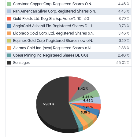
Capstone Copper Corp. Registered Shares O.N.
4,46 %
Pan American Silver Corp. Registered Shares o.N.
4,45 %
Gold Fields Ltd. Reg. Shs (sp. Adrs)/1 RC -.50
3,79 %
AngloGold Ashanti Plc. Registered Shares DL 1
3,73 %
Eldorado Gold Corp. Ltd. Registered Shares o.N.
3,46 %
Equinox Gold Corp. Registered Shares new o.N.
3,19 %
Alamos Gold Inc. (new) Registered Shares o.N
2,88 %
Coeur Mining Inc. Registered Shares DL 0.01
2,40 %
Sonstiges
55,01 %
End of interac
Chart
Pie chart with 11 slices.
View as data table, Chart
8,42 %
4,46 %
4,45 %
55,01 %
3,73 %
3,19 %