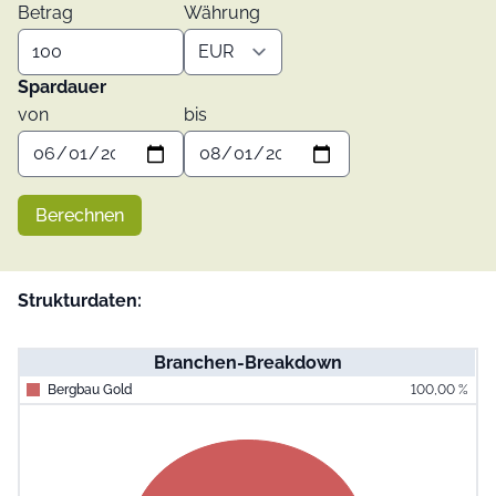
Betrag
Währung
Spardauer
von
bis
Berechnen
Strukturdaten:
Branchen-Breakdown
Bergbau Gold
100,00 %
End of interac
Chart
Pie chart with 1 slice.
View as data table, Chart