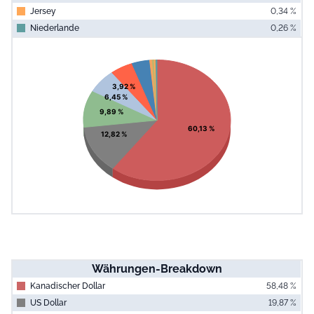
Jersey
0,34 %
Niederlande
0,26 %
End of interac
Chart
Pie chart with 10 slices.
View as data table, Chart
3,92 %
6,45 %
9,89 %
60,13 %
12,82 %
Währungen-Breakdown
Kanadischer Dollar
58,48 %
US Dollar
19,87 %