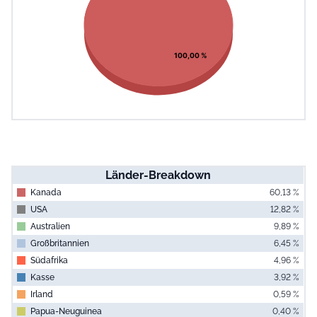
100,00 %
Länder-Breakdown
Kanada
60,13 %
USA
12,82 %
Australien
9,89 %
Großbritannien
6,45 %
Südafrika
4,96 %
Kasse
3,92 %
Irland
0,59 %
Papua-Neuguinea
0,40 %