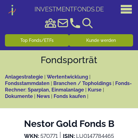
INVESTMENTFONDS
.
DE
Top Fonds/ETFs
Kunde werden
Fonds­porträt
Anlagestrategie
|
Wertentwicklung
|
Fondsstammdaten
|
Branchen / Topholdings
|
Fonds-
Rechner: Sparplan, Einmalanlage
|
Kurse
|
Dokumente
|
News
|
Fonds kaufen
|
Nestor Gold Fonds B
WKN:
570771
ISIN:
LU0147784465