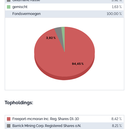
gemischt
1,63 %
Fondsvermoegen
100,00 %
End of interac
Chart
Pie chart with 3 slices.
View as data table, Chart
3,92 %
94,45 %
Topholdings:
Freeport-mcmoran Inc. Reg. Shares Dl-.10
8,42 %
Barrick Mining Corp. Registered Shares o.N.
8,21 %