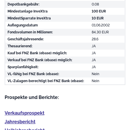
Depotbankgebühr:
0.08
Mindestanlage InveXtra
100 EUR
MindestSparrate InveXtra
10 EUR
Auflegungsdatum
01.06.2002
Fondsvolumen in Millionen:
84,30 EUR
Geschäftsjahresende:
28.6
Thesaurierend:
JA
Kauf bei FNZ Bank (ebase) möglich:
JA
Verkauf bei FNZ Bank (ebase) möglich:
JA
Sparplanfähigkeit:
JA
VL-fähig bei FNZ Bank (ebase):
Nein
VL-Zulagen-berechtigt bei FNZ Bank (ebase):
Nein
Prospekte und Berichte:
Verkaufs­prospekt
Jahres­bericht