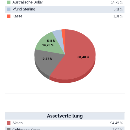
Australische Dollar
14,73 %
Pfund Sterling
5,11 %
Kasse
1,81 %
End of interac
Chart
Pie chart with 5 slices.
View as data table, Chart
5,11 %
14,73 %
58,48 %
19,87 %
Assetverteilung
Aktien
94,45 %
Geldmarkt Kasse
3,92 %