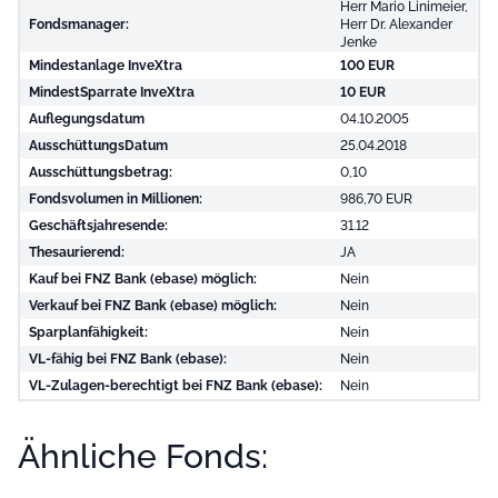
Herr Mario Linimeier,
Fondsmanager:
Herr Dr. Alexander
Jenke
Mindestanlage InveXtra
100 EUR
MindestSparrate InveXtra
10 EUR
Auflegungsdatum
04.10.2005
AusschüttungsDatum
25.04.2018
Ausschüttungsbetrag:
0,10
Fondsvolumen in Millionen:
986,70 EUR
Geschäftsjahresende:
31.12
Thesaurierend:
JA
Kauf bei FNZ Bank (ebase) möglich:
Nein
Verkauf bei FNZ Bank (ebase) möglich:
Nein
Sparplanfähigkeit:
Nein
VL-fähig bei FNZ Bank (ebase):
Nein
VL-Zulagen-berechtigt bei FNZ Bank (ebase):
Nein
Ähnliche Fonds: