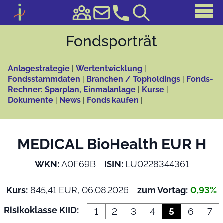
Fonds­porträt
Anlagestrategie
|
Wertentwicklung
|
Fondsstammdaten
|
Branchen / Topholdings
|
Fonds-
Rechner: Sparplan, Einmalanlage
|
Kurse
|
Dokumente
|
News
|
Fonds kaufen
|
MEDICAL BioHealth EUR H
WKN:
A0F69B
ISIN:
LU0228344361
Kurs:
845,41 EUR, 06.08.2026
zum Vortag:
0,93%
Risikoklasse KIID:
1
2
3
4
5
6
7