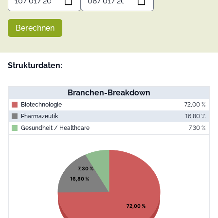
Berechnen
Strukturdaten:
Branchen-Breakdown
Biotechnologie
72,00 %
Pharmazeutik
16,80 %
Gesundheit / Healthcare
7,30 %
End of interac
Chart
Pie chart with 3 slices.
View as data table, Chart
7,30 %
16,80 %
72,00 %