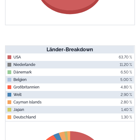
Länder-Breakdown
USA
63,70 %
Niederlande
11,20 %
Dänemark
6,50 %
Belgien
5,00 %
Großbritannien
4,80 %
Welt
2,90 %
Cayman Islands
2,80 %
Japan
1,40 %
Deutschland
1,30 %
End of interac
Chart
Pie chart with 9 slices.