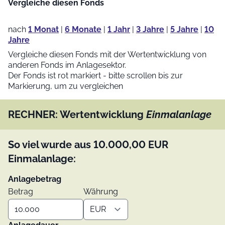
Vergleiche diesen Fonds
nach
1 Monat
|
6 Monate
|
1 Jahr
|
3 Jahre
|
5 Jahre
|
10
Jahre
Vergleiche diesen Fonds mit der Wertentwicklung von
anderen Fonds im Anlagesektor.
Der Fonds ist rot markiert - bitte scrollen bis zur
Markierung, um zu vergleichen
RECHNER: Wertentwicklung
Einmalanlage
So viel wurde aus
10.000,00
EUR
Einmalanlage:
Anlagebetrag
Betrag
Währung