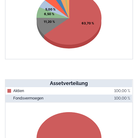
View as data table, Chart
5,00 %
6,50 %
11,20 %
63,70 %
Assetverteilung
Aktien
100,00 %
Fondsvermoegen
100,00 %
End of interac
Chart
Pie chart with 1 slice.
View as data table, Chart