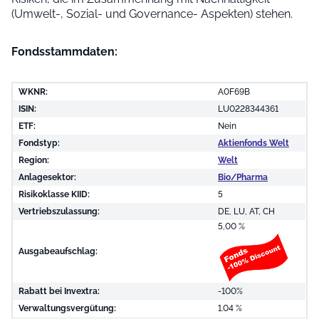
(Umwelt-, Sozial- und Governance- Aspekten) stehen.
Fondsstammdaten:
WKNR:
A0F69B
ISIN:
LU0228344361
ETF:
Nein
Fondstyp:
Aktienfonds Welt
Region:
Welt
Anlagesektor:
Bio/Pharma
Risikoklasse KIID:
5
Vertriebszulassung:
DE, LU, AT, CH
5,00 %
Ausgabeaufschlag:
Rabatt bei Invextra:
-100%
Verwaltungsvergütung:
1.04 %