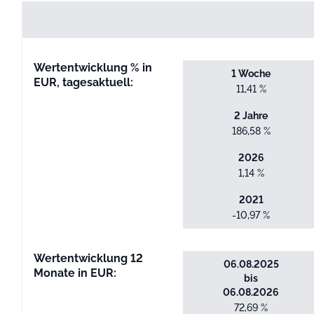
Wertentwicklung % in
1 Woche
EUR, tagesaktuell:
11,41 %
2 Jahre
186,58 %
2026
1,14 %
2021
-10,97 %
Wertentwicklung 12
06.08.2025
Monate in EUR:
bis
06.08.2026
72,69 %