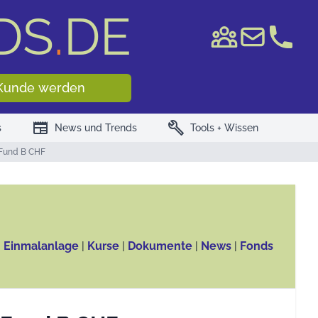
DS
.
DE
e WKN/ISIN
Kunde werden
newspaper
build
s
News und Trends
Tools + Wissen
 Fund B CHF
, Einmalanlage
|
Kurse
|
Dokumente
|
News
|
Fonds