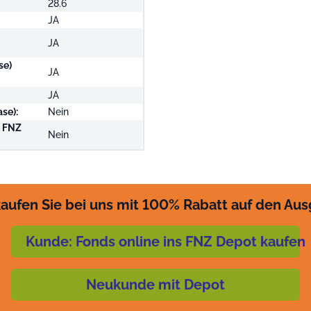
28.6
JA
JA
se)
JA
JA
se):
Nein
i FNZ
Nein
aufen Sie bei uns mit 100% Rabatt auf den Au
Kunde: Fonds online ins FNZ Depot kaufen
Neukunde mit Depot