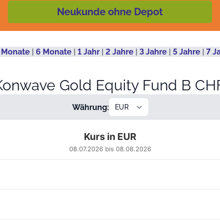
Neukunde ohne Depot
 Monate
|
6 Monate
|
1 Jahr
|
2 Jahre
|
3 Jahre
|
5 Jahre
|
7 J
 Konwave Gold Equity Fund B C
Währung:
Kurs in EUR
08.07.2026 bis 08.08.2026
 from 2026-07-09 00:00:00 to 2026-08-06 00:00:00.
610.13221 to 714.15701.