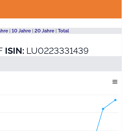
ahre
|
10 Jahre
|
20 Jahre
|
Total
HF
ISIN:
LU0223331439