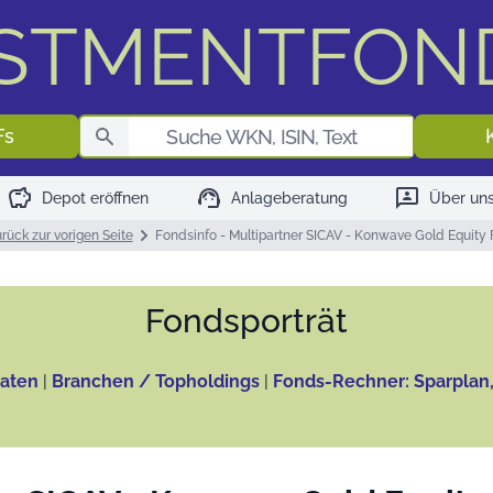
ESTMENTFON
Fondssuch
Fs
savings
support_agent
3p
Depot eröffnen
Anlageberatung
Über un
rück zur vorigen Seite
Fondsinfo - Multipartner SICAV - Konwave Gold Equity
Fonds­porträt
aten
|
Branchen / Topholdings
|
Fonds-Rechner: Sparplan