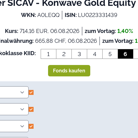
er SICAV - Konwave Gold Equity
WKN:
A0LEQQ
ISIN:
LU0223331439
Kurs:
714,16 EUR, 06.08.2026
zum Vortag:
1,40%
inalwährung:
665,88 CHF, 06.08.2026
zum Vortag:
1
koklasse KIID:
1
2
3
4
5
6
Fonds kaufen