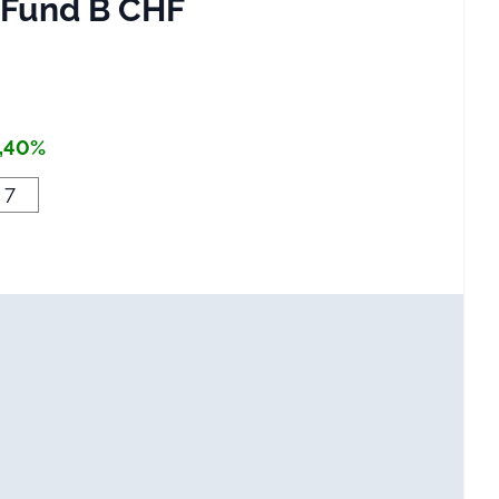
 Fund B CHF
,40%
7