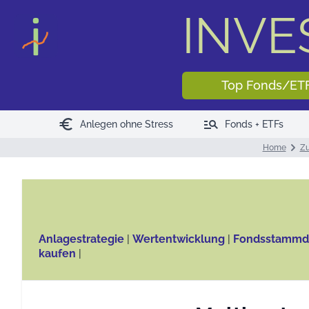
INV
Top Fonds/ET
euro
manage_search
Anlegen ohne Stress
Fonds + ETFs
Home
Zu
Anlagestrategie
|
Wertentwicklung
|
Fondsstammd
kaufen
|