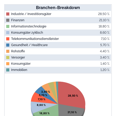
Branchen-Breakdown
Industrie / Investitionsgüter
28,50 %
Finanzen
21,10 %
Informationstechnologie
18,80 %
Konsumgüter zyklisch
8,60 %
Telekommunikationsdienstleister
7,10 %
Gesundheit / Healthcare
5,70 %
Rohstoffe
4,40 %
Versorger
3,40 %
Konsumgüter
1,40 %
Immobilien
1,20 %
End of interac
Chart
Pie chart with 10 slices.
View as data table, Chart
3,40 %
5,70 %
28,50 %
7,10 %
8,60 %
21,10 %
18,80 %