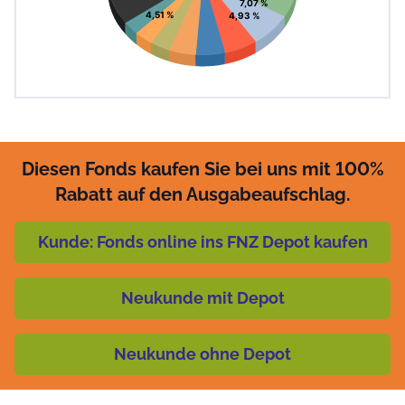
7,07 %
4,51 %
4,93 %
Diesen Fonds kaufen Sie bei uns mit 100%
Rabatt auf den Ausgabeaufschlag.
Kunde: Fonds online ins FNZ Depot kaufen
Neukunde mit Depot
Neukunde ohne Depot