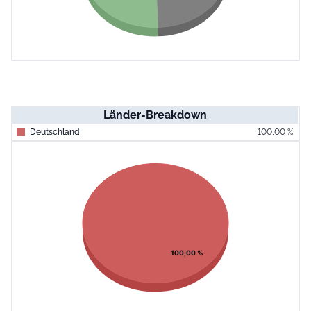
Länder-Breakdown
Deutschland
100,00 %
End of interac
Chart
Pie chart with 1 slice.
View as data table, Chart
100,00 %