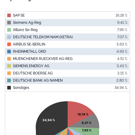
SAP SE
16,18 %
Siemens Ag-Reg
9,41 %
Allianz Se-Reg
7,95 %
DEUTSCHE TELEKOM NAM (XETRA)
7,07 %
AIRBUS SE-BERLIN
5,63 %
RHEINMETALL ORD
4,93 %
MUENCHENER RUECKVER AG-REG
4,51 %
SIEMENS ENERGY AG
3,43 %
DEUTSCHE BOERSE AG
3,15 %
DEUTSCHE BANK AG NAMEN
2,80 %
Sonstiges
34,94 %
End of interac
Chart
Pie chart with 11 slices.
View as data table, Chart
16,18 %
34,94 %
9,41 %
7,95 %