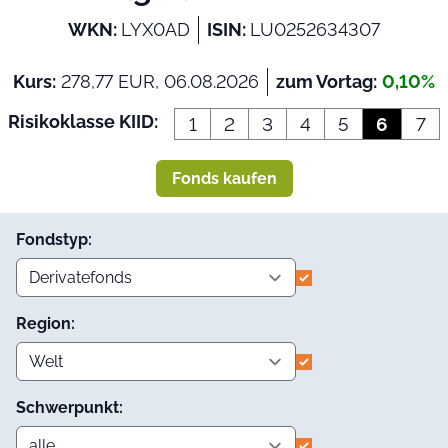
WKN:
LYX0AD
ISIN:
LU0252634307
Kurs:
278,77 EUR, 06.08.2026
zum Vortag:
0,10%
Risikoklasse KIID:
1
2
3
4
5
6
7
Fonds kaufen
Fondstyp:
Region:
Schwerpunkt: