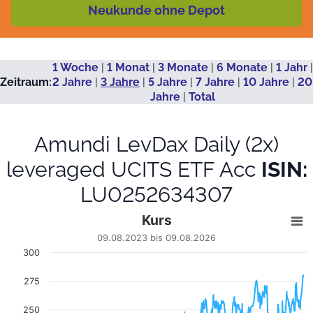
Neukunde ohne Depot
1 Woche
|
1 Monat
|
3 Monate
|
6 Monate
|
1 Jahr
|
Zeitraum:
2 Jahre
|
3 Jahre
|
5 Jahre
|
7 Jahre
|
10 Jahre
|
20
Jahre
|
Total
Amundi LevDax Daily (2x)
leveraged UCITS ETF Acc
ISIN:
LU0252634307
Kurs
Kurs
Line chart with 688 data points.
09.08.2023 bis 09.08.2026
09.08.2023 bis 09.08.2026
300
View as data table, Kurs
The chart has 1 X axis displaying Datum. Data ranges from
275
The chart has 1 Y axis displaying EUR. Data ranges from 107.2
250