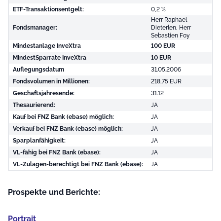
ETF-Transaktionsentgelt:
0,2 %
Herr Raphael
Fondsmanager:
Dieterlen, Herr
Sebastien Foy
Mindestanlage InveXtra
100 EUR
MindestSparrate InveXtra
10 EUR
Auflegungsdatum
31.05.2006
Fondsvolumen in Millionen:
218,75 EUR
Geschäftsjahresende:
31.12
Thesaurierend:
JA
Kauf bei FNZ Bank (ebase) möglich:
JA
Verkauf bei FNZ Bank (ebase) möglich:
JA
Sparplanfähigkeit:
JA
VL-fähig bei FNZ Bank (ebase):
JA
VL-Zulagen-berechtigt bei FNZ Bank (ebase):
JA
Prospekte und Berichte:
Portrait