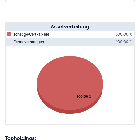
Assetverteilung
sonstigeWertPapiere
100,00 %
Fondsvermoegen
100,00 %
End of interac
Chart
Pie chart with 1 slice.
View as data table, Chart
100,00 %
Topholdings: