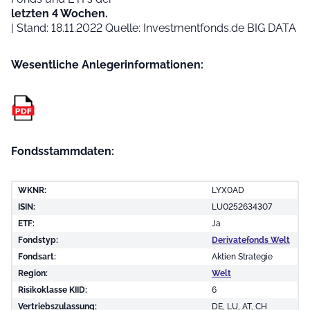
letzten 4 Wochen.
| Stand: 18.11.2022 Quelle: Investmentfonds.de BIG DATA
Wesentliche Anleger­informationen:
Fondsstammdaten:
WKNR:
LYX0AD
ISIN:
LU0252634307
ETF:
Ja
Fondstyp:
Derivatefonds Welt
Fondsart:
Aktien Strategie
Region:
Welt
Risikoklasse KIID:
6
Vertriebszulassung:
DE, LU, AT, CH