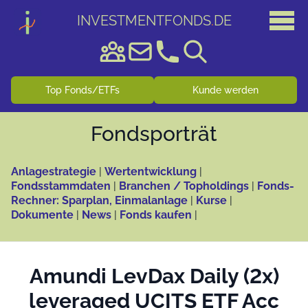
INVESTMENTFONDS
.
DE
Top Fonds/ETFs
Kunde werden
Fonds­porträt
Anlagestrategie
|
Wertentwicklung
|
Fondsstammdaten
|
Branchen / Topholdings
|
Fonds-
Rechner: Sparplan, Einmalanlage
|
Kurse
|
Dokumente
|
News
|
Fonds kaufen
|
Amundi LevDax Daily (2x)
leveraged UCITS ETF Acc