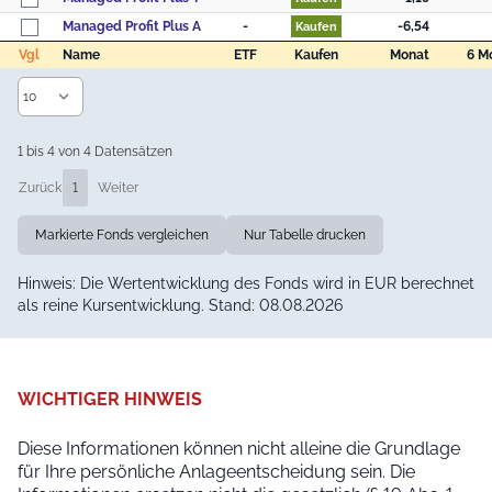
Managed Profit Plus A
-
-6,54
Kaufen
Vgl
Name
ETF
Kaufen
Monat
6 M
Vgl
Name
ETF
Kaufen
Monat
6 M
1 bis 4 von 4 Datensätzen
Zurück
1
Weiter
Markierte Fonds vergleichen
Nur Tabelle drucken
Hinweis: Die Wertentwicklung des Fonds wird in EUR berechnet
als reine Kursentwicklung. Stand: 08.08.2026
WICHTIGER HINWEIS
Diese Informationen können nicht alleine die Grundlage
für Ihre persönliche Anlageentscheidung sein. Die