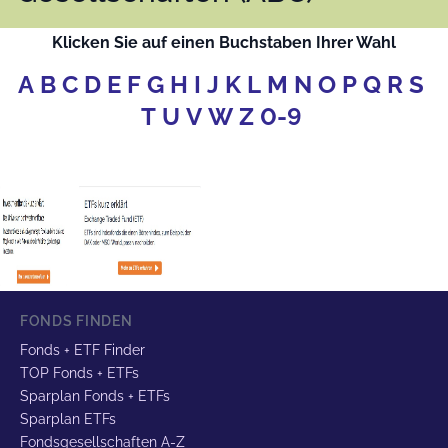
Klicken Sie auf einen Buchstaben Ihrer Wahl
A
B
C
D
E
F
G
H
I
J
K
L
M
N
O
P
Q
R
S
T
U
V
W
Z
0-9
FONDS FINDEN
Fonds + ETF Finder
TOP Fonds + ETFs
Sparplan Fonds + ETFs
Sparplan ETFs
Fondsgesellschaften A-Z