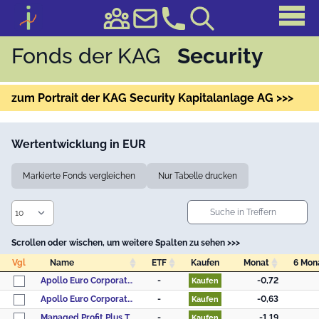
Fonds der KAG
Security
zum Portrait der KAG Security Kapitalanlage AG >>>
Wertentwicklung in EUR
Markierte Fonds vergleichen
Nur Tabelle drucken
Scrollen oder wischen, um weitere Spalten zu sehen >>>
Vgl
Name
ETF
Kaufen
Monat
6 Mon
Vgl
Name
ETF
Kaufen
Monat
6 Mon
Apollo Euro Corporate Bond ESG T
-
-0,72
Kaufen
Apollo Euro Corporate Bond ESG A
-
-0,63
Kaufen
Managed Profit Plus T
-
-1,19
Kaufen