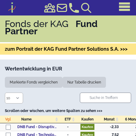
Fonds der KAG
Fund
Partner
zum Portrait der KAG Fund Partner Solutions S.A. >>>
Wertentwicklung in EUR
Markierte Fonds vergleichen
Nur Tabelle drucken
Scrollen oder wischen, um weitere Spalten zu sehen >>>
Vgl
Name
ETF
Kaufen
Monat
6 Mon
Vgl
Name
ETF
Kaufen
Monat
6 Mon
DNB Fund - Disruptive Opportunities A (ACC) EUR
-
-2,33
Kaufen
DNB Fund - Technology A (ACC) EUR
-
7,52
Kaufen