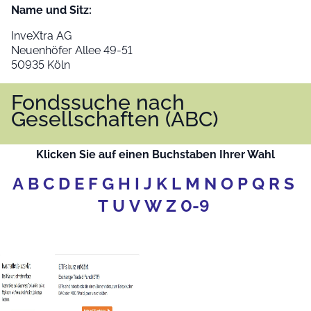
Name und Sitz:
InveXtra AG
Neuenhöfer Allee 49-51
50935 Köln
Fondssuche nach
Gesellschaften (ABC)
Klicken Sie auf einen Buchstaben Ihrer Wahl
A
B
C
D
E
F
G
H
I
J
K
L
M
N
O
P
Q
R
S
T
U
V
W
Z
0-9