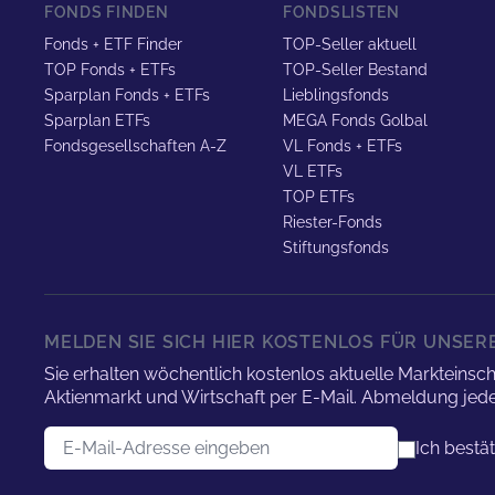
FONDS FINDEN
FONDSLISTEN
Fonds + ETF Finder
TOP-Seller aktuell
TOP Fonds + ETFs
TOP-Seller Bestand
Sparplan Fonds + ETFs
Lieblingsfonds
Sparplan ETFs
MEGA Fonds Golbal
Fondsgesellschaften A-Z
VL Fonds + ETFs
VL ETFs
TOP ETFs
Riester-Fonds
Stiftungsfonds
MELDEN SIE SICH HIER KOSTENLOS FÜR UNSE
Sie erhalten wöchentlich kostenlos aktuelle Marktei
Aktienmarkt und Wirtschaft per E-Mail. Abmeldung jede
E-Mail-Adresse
Ich bestä