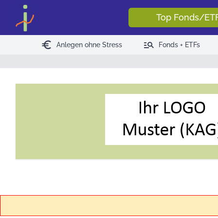
Top Fonds/ET
euro
manage_search
Anlegen ohne Stress
Fonds + ETFs