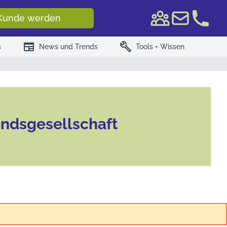
e WKN/ISIN
Kunde werden
newspaper
build
s
News und Trends
Tools + Wissen
ndsgesellschaft