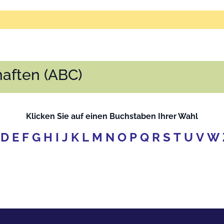
aften (ABC)
Klicken Sie auf einen Buchstaben Ihrer Wahl
D
E
F
G
H
I
J
K
L
M
N
O
P
Q
R
S
T
U
V
W