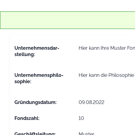
Unter­nehmens­dar­
Hier kann Ihre Muster Fon
stellung:
Unter­nehmens­philo­
Hier kann die Philosophie
sophie:
Gründungs­datum:
09.08.2022
Fondszahl:
10
Geschäfts­leitung:
Muster