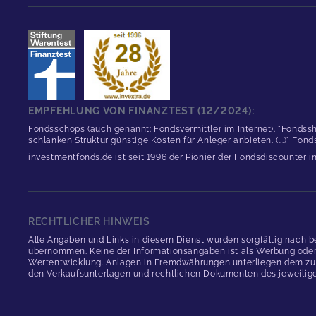
EMPFEHLUNG VON FINANZTEST (12/2024):
Fondsschops (auch genannt: Fondsvermittler im Internet). "Fondssh
schlanken Struktur günstige Kosten für Anleger anbieten. (...)" Fon
investmentfonds.de ist seit 1996 der Pionier der Fondsdiscounter 
RECHTLICHER HINWEIS
Alle Angaben und Links in diesem Dienst wurden sorgfältig nach b
übernommen. Keine der Informationsangaben ist als Werbung oder An
Wertentwicklung. Anlagen in Fremdwährungen unterliegen dem zus
den Verkaufsunterlagen und rechtlichen Dokumenten des jeweilig