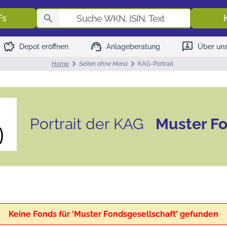
Fondssuch
Fs
savings
support_agent
3p
Depot eröffnen
Anlageberatung
Über un
Home
Seiten ohne Menü
KAG-Portrait
Portrait der KAG
Muster Fo
Keine Fonds für
'Muster Fondsgesellschaft'
gefunden