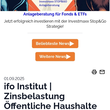
Anlageberatung für Fonds & ETFs
Jetzt erfolgreich investieren mit der Investmaxx Stop&Go
Strategie!
Beliebteste News
Weitere News
print
mail
01.09.2025
ifo Institut |
Zinsbelastung
Öffentliche Haushalte