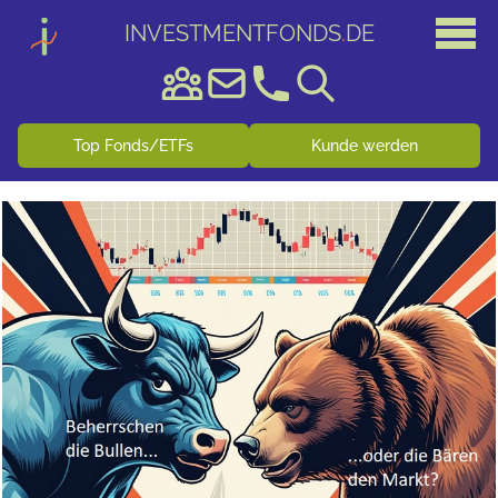
INVESTMENTFONDS
.
DE
Top Fonds/ETFs
Kunde werden