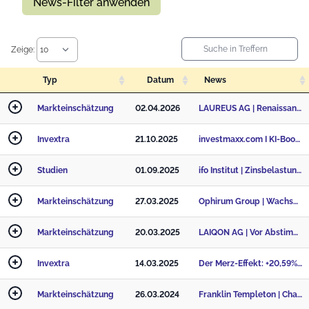
News-Filter anwenden
Zeige:
Typ
Datum
News
Markteinschätzung
02.04.2026
LAUREUS AG | Renaissance der Resilienz – was jetzt für Qualitätsaktien spricht
Invextra
21.10.2025
investmaxx.com I KI-Boom und Schrumpfungsprozess in einigen US-Wirtschaftssektoren
Studien
01.09.2025
ifo Institut | Zinsbelastung Öffentliche Haushalte
Markteinschätzung
27.03.2025
Ophirum Group | Wachsende Staatsschulden lassen Goldanleger kalt
Markteinschätzung
20.03.2025
LAIQON AG | Vor Abstimmung im Bundesrat
Invextra
14.03.2025
Der Merz-Effekt: +20,59% Risikoaufschlag für 10jährige Bundesanleihen
Markteinschätzung
26.03.2024
Franklin Templeton | Chancen für US-Aktien jenseits der Magnificent Seven