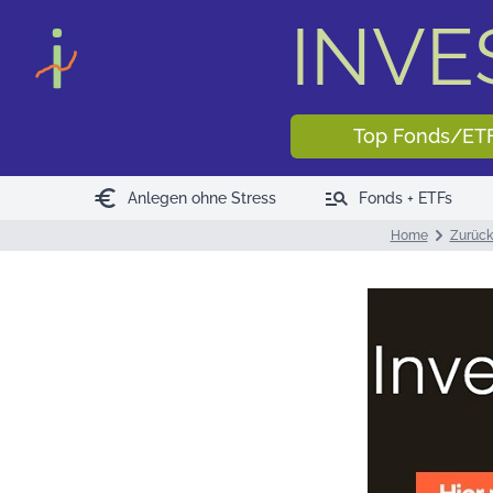
INV
Top Fonds/ET
euro
manage_search
Anlegen ohne Stress
Fonds + ETFs
Home
Zurück 