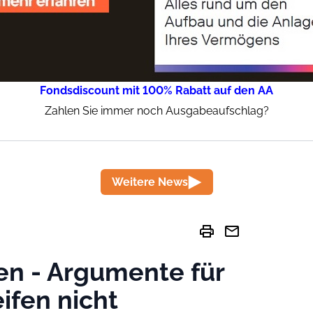
Fondsdiscount mit 100% Rabatt auf den AA
Zahlen Sie immer noch Ausgabeaufschlag?
Weitere News
print
mail
ien - Argumente für
ifen nicht