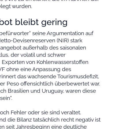
gelegt wurden.
bot bleibt gering
befürworter“ seine Argumentation auf
etto-Devisenreserven (NIR) stark
larangebot außerhalb des saisonalen
us, der volatil und schwer
en Exporten von Kohlenwasserstoffen
 IWF ohne eine Anpassung des
rinnert das wachsende Tourismusdefizit,
der Peso offensichtlich überbewertet war.
ach Brasilien und Uruguay, waren diese
sein“.
ch Fehler oder sie sind veraltet.
die Bilanz tatsächlich recht negativ ist
en seit Jahresbeginn eine deutliche