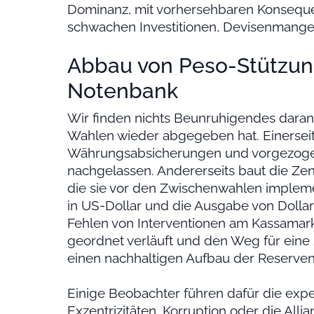
Dominanz, mit vorhersehbaren Konsequen
schwachen Investitionen, Devisenmangel 
Abbau von Peso-Stütz
Notenbank
Wir finden nichts Beunruhigendes daran
Wahlen wieder abgegeben hat. Einerseit
Währungsabsicherungen und vorgezogene
nachgelassen. Andererseits baut die Z
die sie vor den Zwischenwahlen implemen
in US-Dollar und die Ausgabe von Dolla
Fehlen von Interventionen am Kassamarkt
geordnet verläuft und den Weg für eine
einen nachhaltigen Aufbau der Reserven
Einige Beobachter führen dafür die exper
Exzentrizitäten, Korruption oder die All