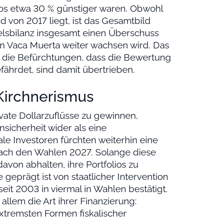
os etwa 30 % günstiger waren. Obwohl
d von 2017 liegt, ist das Gesamtbild
delsbilanz insgesamt einen Überschuss
in Vaca Muerta weiter wachsen wird. Das
l, die Befürchtungen, dass die Bewertung
ährdet, sind damit übertrieben.
Kirchnerismus
ivate Dollarzuflüsse zu gewinnen,
sicherheit wider als eine
e Investoren fürchten weiterhin eine
ach den Wahlen 2027. Solange diese
avon abhalten, ihre Portfolios zu
ie geprägt ist von staatlicher Intervention
it 2003 in viermal in Wahlen bestätigt.
allem die Art ihrer Finanzierung:
extremsten Formen fiskalischer