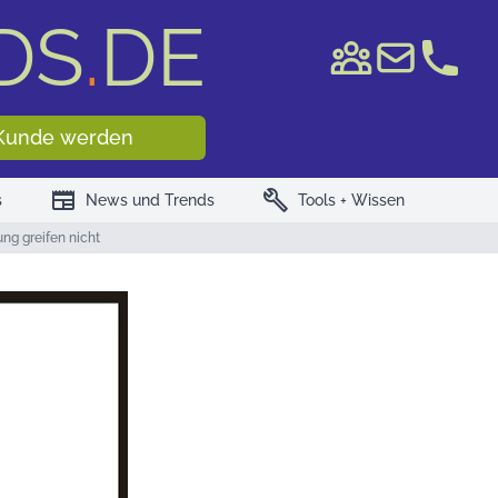
DS
.
DE
e WKN/ISIN
Kunde werden
newspaper
build
s
News und Trends
Tools + Wissen
ng greifen nicht