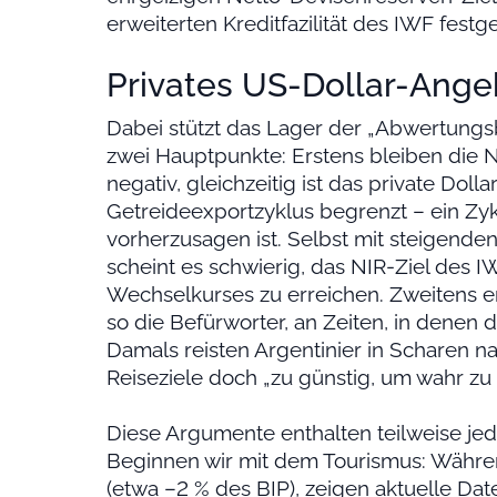
erweiterten Kreditfazilität des IWF fest
Privates US-Dollar-Ange
Dabei stützt das Lager der „Abwertungs
zwei Hauptpunkte: Erstens bleiben die N
negativ, gleichzeitig ist das private Dol
Getreideexportzyklus begrenzt – ein Zykl
vorherzusagen ist. Selbst mit steigend
scheint es schwierig, das NIR-Ziel des
Wechselkurses zu erreichen. Zweitens e
so die Befürworter, an Zeiten, in denen 
Damals reisten Argentinier in Scharen n
Reiseziele doch „zu günstig, um wahr zu 
Diese Argumente enthalten teilweise jedo
Beginnen wir mit dem Tourismus: Während 
(etwa –2 % des BIP), zeigen aktuelle Dat