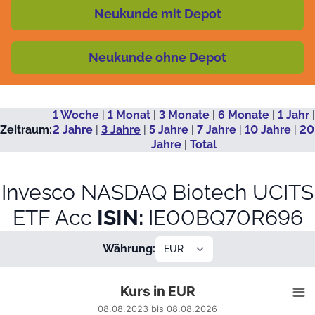
Neukunde mit Depot
Neukunde ohne Depot
1 Woche
|
1 Monat
|
3 Monate
|
6 Monate
|
1 Jahr
|
Zeitraum:
2 Jahre
|
3 Jahre
|
5 Jahre
|
7 Jahre
|
10 Jahre
|
20
Jahre
|
Total
Invesco NASDAQ Biotech UCITS
ETF Acc
ISIN:
IE00BQ70R696
Währung:
Kurs in EUR
Kurs in EUR
Line chart with 695 data points.
08.08.2023 bis 08.08.2026