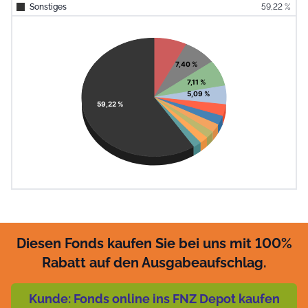
Sonstiges
59,22 %
End of interac
Chart
Pie chart with 11 slices.
View as data table, Chart
7,40 %
7,11 %
5,09 %
59,22 %
Diesen Fonds kaufen Sie bei uns mit 100%
Rabatt auf den Ausgabeaufschlag.
Kunde: Fonds online ins FNZ Depot kaufen