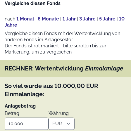
Vergleiche diesen Fonds
nach
1 Monat
|
6 Monate
|
1 Jahr
|
3 Jahre
|
5 Jahre
|
10
Jahre
Vergleiche diesen Fonds mit der Wertentwicklung von
anderen Fonds im Anlagesektor.
Der Fonds ist rot markiert - bitte scrollen bis zur
Markierung, um zu vergleichen
RECHNER: Wertentwicklung
Einmalanlage
So viel wurde aus
10.000,00
EUR
Einmalanlage:
Anlagebetrag
Betrag
Währung