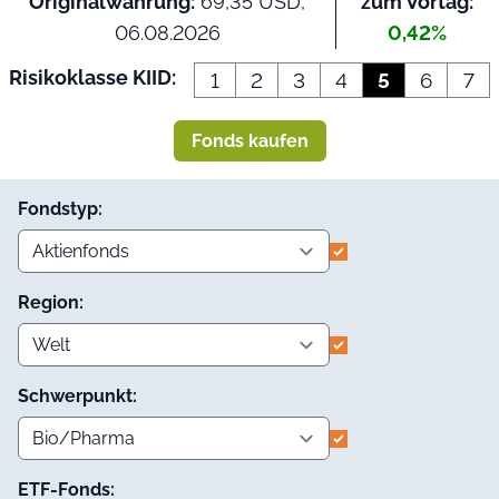
Originalwährung:
69,35 USD,
zum Vortag:
06.08.2026
0,42%
Risikoklasse KIID:
1
2
3
4
5
6
7
Fonds kaufen
Fondstyp:
Region:
Schwerpunkt:
ETF-Fonds: