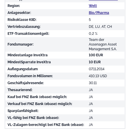
Region:
Welt
Anlagesektor:
Bio/Pharma
Risikoklasse KIID:
5
Vertriebszulassung:
DE, LU, AT, CH
ETF-Transaktionsentgelt:
0,2 %
Team der
Fondsmanager:
Assenagon Asset
Management S.A.
Mindestanlage InveXtra
100 EUR
MindestSparrate InveXtra
10 EUR
Auflegungsdatum
07.11.2014
Fondsvolumen in Millionen:
410,13 USD
Geschäftsjahresende:
30.11
Thesaurierend:
JA
Kauf bei FNZ Bank (ebase) möglich:
JA
Verkauf bei FNZ Bank (ebase) möglich:
JA
Sparplanfähigkeit:
JA
VL-fähig bei FNZ Bank (ebase):
JA
VL-Zulagen-berechtigt bei FNZ Bank (ebase):
JA