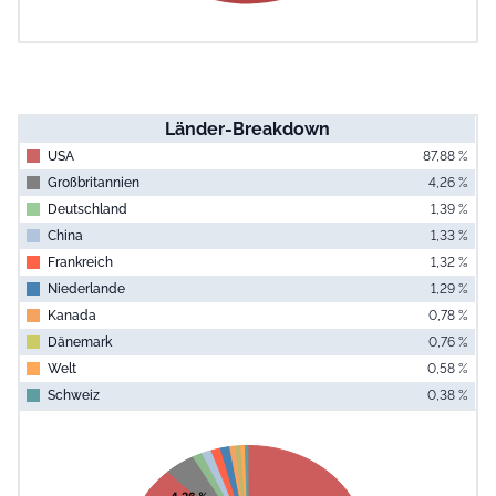
Länder-Breakdown
USA
87,88 %
Großbritannien
4,26 %
Deutschland
1,39 %
China
1,33 %
Frankreich
1,32 %
Niederlande
1,29 %
Kanada
0,78 %
Dänemark
0,76 %
Welt
0,58 %
Schweiz
0,38 %
End of interac
Chart
Pie chart with 10 slices.
View as data table, Chart
4,26 %