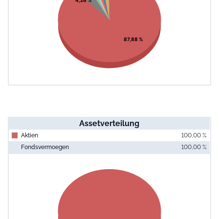
87,88 %
Assetverteilung
Aktien
100,00 %
Fondsvermoegen
100,00 %
End of interac
Chart
Pie chart with 1 slice.
View as data table, Chart