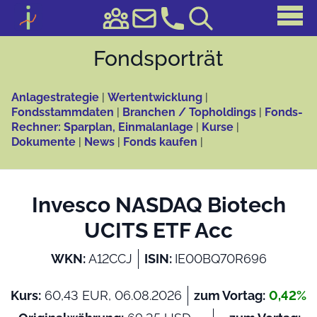
Fonds­porträt
Anlagestrategie
|
Wertentwicklung
|
Fondsstammdaten
|
Branchen / Topholdings
|
Fonds-
Rechner: Sparplan, Einmalanlage
|
Kurse
|
Dokumente
|
News
|
Fonds kaufen
|
Invesco NASDAQ Biotech
UCITS ETF Acc
WKN:
A12CCJ
ISIN:
IE00BQ70R696
Kurs:
60,43 EUR, 06.08.2026
zum Vortag:
0,42%