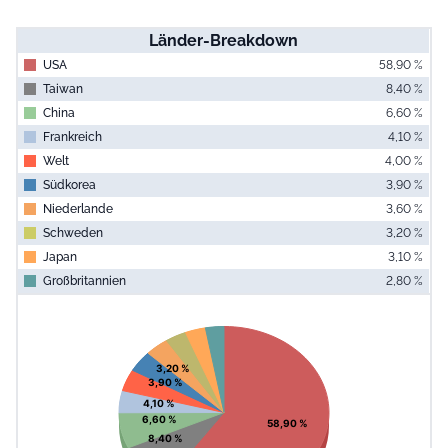
Länder-Breakdown
USA
58,90 %
Taiwan
8,40 %
China
6,60 %
Frankreich
4,10 %
Welt
4,00 %
Südkorea
3,90 %
Niederlande
3,60 %
Schweden
3,20 %
Japan
3,10 %
Großbritannien
2,80 %
End of interac
Chart
Pie chart with 10 slices.
View as data table, Chart
3,20 %
3,90 %
4,10 %
6,60 %
58,90 %
8,40 %