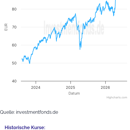
80
EUR
70
60
50
40
2024
2025
2026
Datum
Highcharts.com
End of interactive chart.
Quelle: investmentfonds.de
Historische Kurse: