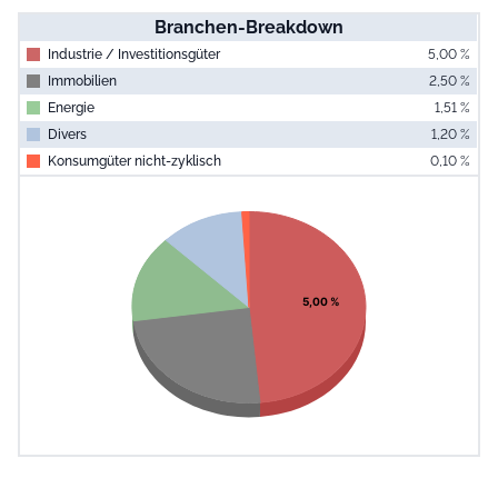
Branchen-Breakdown
Industrie / Investitionsgüter
5,00 %
Immobilien
2,50 %
Energie
1,51 %
Divers
1,20 %
Konsumgüter nicht-zyklisch
0,10 %
End of interac
Chart
Pie chart with 5 slices.
View as data table, Chart
5,00 %