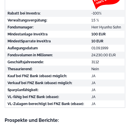
Rabatt bei Invextra:
-100%
Verwaltungsvergütung:
1.5 %
Fondsmanager:
Herr Hyunho Sohn
Mindestanlage InveXtra
100 EUR
MindestSparrate InveXtra
10 EUR
Auflegungsdatum
01.09.1999
Fondsvolumen in Millionen:
24.230,00 EUR
Geschäftsjahresende:
31.12
Thesaurierend:
Nein
Kauf bei FNZ Bank (ebase) möglich:
JA
Verkauf bei FNZ Bank (ebase) möglich:
JA
Sparplanfähigkeit:
JA
VL-fähig bei FNZ Bank (ebase):
JA
VL-Zulagen-berechtigt bei FNZ Bank (ebase):
JA
Prospekte und Berichte: