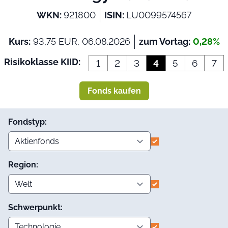
WKN:
921800
ISIN:
LU0099574567
Kurs:
93,75 EUR, 06.08.2026
zum Vortag:
0,28%
Risikoklasse KIID:
1
2
3
4
5
6
7
Fonds kaufen
Fondstyp:
Region:
Schwerpunkt: