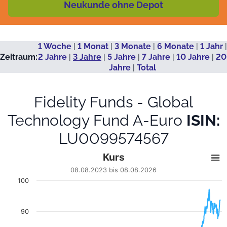
Neukunde ohne Depot
1 Woche
|
1 Monat
|
3 Monate
|
6 Monate
|
1 Jahr
|
Zeitraum:
2 Jahre
|
3 Jahre
|
5 Jahre
|
7 Jahre
|
10 Jahre
|
20
Jahre
|
Total
Fidelity Funds - Global
Technology Fund A-Euro
ISIN:
LU0099574567
Kurs
Kurs
Line chart with 702 data points.
08.08.2023 bis 08.08.2026
08.08.2023 bis 08.08.2026
100
View as data table, Kurs
The chart has 1 X axis displaying Datum. Data ranges fro
The chart has 1 Y axis displaying EUR. Data ranges from 49.74 
90