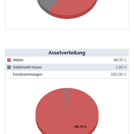
Assetverteilung
Aktien
98,70 %
Geldmarkt Kasse
1,30 %
Fondsvermoegen
100,00 %
End of interac
Chart
Pie chart with 2 slices.
View as data table, Chart
98,70 %