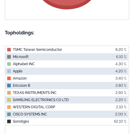
Topholdings:
TSMC Taiwan Semiconductor
8,20 %
Microsoft
6,10 %
Alphabet INC
4,30 %
Apple
4,20 %
Amazon
3,40 %
Ericsson B
2,80 %
TEXAS INSTRUMENTS INC
2,60 %
SAMSUNG ELECTRONICS CO LTD
2,20 %
WESTERN DIGITAL CORP
2,10 %
CISCO SYSTEMS INC
2,00 %
Sonstiges
62,10 %
End of interac
Chart