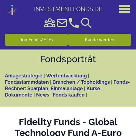
INVESTMENTFONDS
.
DE
Top Fonds/ETFs
Kunde werden
Fonds­porträt
Anlagestrategie
|
Wertentwicklung
|
Fondsstammdaten
|
Branchen / Topholdings
|
Fonds-
Rechner: Sparplan, Einmalanlage
|
Kurse
|
Dokumente
|
News
|
Fonds kaufen
|
Fidelity Funds - Global
Technology Fund A-Euro