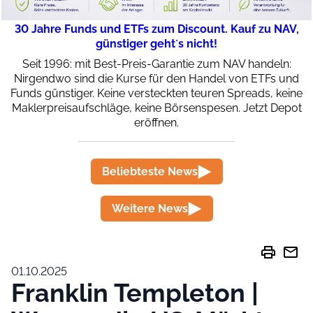
30 Jahre Funds und ETFs zum Discount. Kauf zu NAV,
günstiger geht´s nicht!
Seit 1996: mit Best-Preis-Garantie zum NAV handeln:
Nirgendwo sind die Kurse für den Handel von ETFs und
Funds günstiger. Keine versteckten teuren Spreads, keine
Maklerpreisaufschläge, keine Börsenspesen. Jetzt Depot
eröffnen.
Beliebteste News
Weitere News
print
mail
01.10.2025
Franklin Templeton |