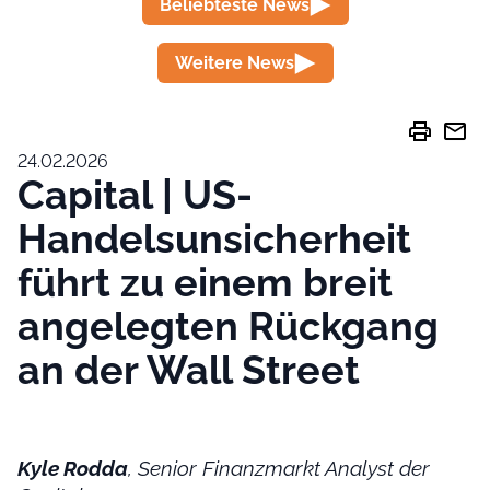
Beliebteste News
Weitere News
print
mail
24.02.2026
Capital | US-
Handelsunsicherheit
führt zu einem breit
angelegten Rückgang
an der Wall Street
Kyle Rodda
, Senior Finanzmarkt Analyst der