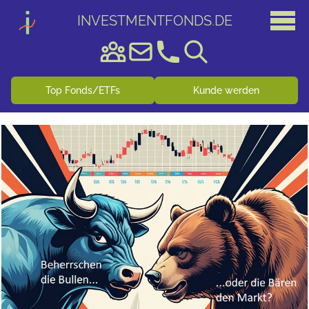
INVESTMENTFONDS
.
DE
Top Fonds/ETFs
Kunde werden