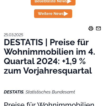
Beliebteste News
Weitere News
print
mail
25.03.2025
DESTATIS | Preise für
Wohnimmobilien im 4.
Quartal 2024: +1,9 %
zum Vorjahresquartal
DESTATIS
, Statistisches Bundesamt
Preise für Wohnimmobilien,