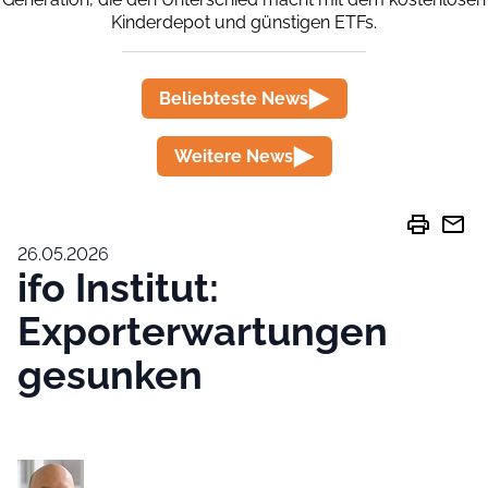
Kinderdepot und günstigen ETFs.
Beliebteste News
Weitere News
print
mail
26.05.2026
ifo Institut:
Exporterwartungen
gesunken