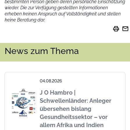
bestimmten Person geben deren persönliche Einschätzung
wieder.
Die zur Verfügung gestellten Informationen
erheben keinen Anspruch auf Vollständigkeit und stellen
keine Beratung dar.
print
mail
News zum Thema
04.08.2026
J O Hambro |
Schwellenländer: Anleger
übersehen bislang
Gesundheitssektor – vor
allem Afrika und Indien