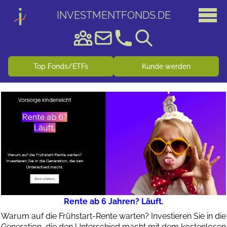
INVESTMENTFONDS
.
DE
Top Fonds/ETFs
Kunde werden
Rente ab 6 Jahren? Läuft.
Warum auf die Frühstart-Rente warten? Investieren Sie in die
Generation, die den Unterschied macht mit dem kostenlosen