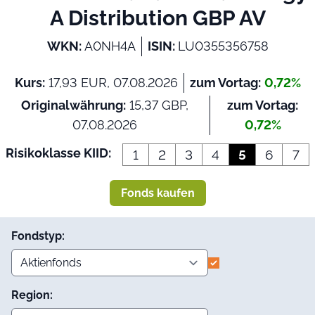
A Distribution GBP AV
WKN:
A0NH4A
ISIN:
LU0355356758
Kurs:
17,93 EUR, 07.08.2026
zum Vortag:
0,72%
Originalwährung:
15,37 GBP,
zum Vortag:
07.08.2026
0,72%
Risikoklasse KIID:
1
2
3
4
5
6
7
Fonds kaufen
Fondstyp:
Region: