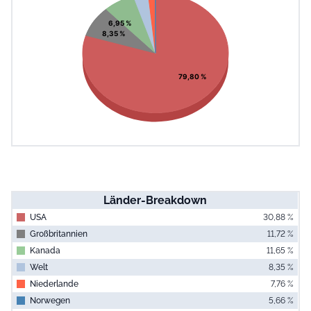
View as data table, Chart
6,95 %
8,35 %
79,80 %
Länder-Breakdown
USA
30,88 %
Großbritannien
11,72 %
Kanada
11,65 %
Welt
8,35 %
Niederlande
7,76 %
Norwegen
5,66 %