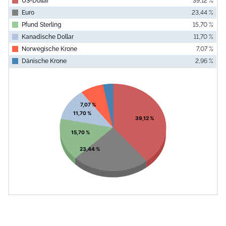
US-Dollar
39,12 %
Euro
23,44 %
Pfund Sterling
15,70 %
Kanadische Dollar
11,70 %
Norwegische Krone
7,07 %
Dänische Krone
2,96 %
End of interac
Chart
Pie chart with 6 slices.
View as data table, Chart
7,07 %
11,70 %
39,12 %
15,70 %
23,44 %