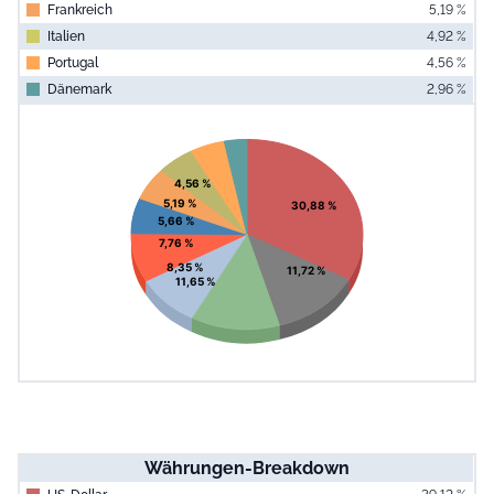
Frankreich
5,19 %
Italien
4,92 %
Portugal
4,56 %
Dänemark
2,96 %
End of interac
Chart
Pie chart with 10 slices.
View as data table, Chart
4,56 %
5,19 %
30,88 %
5,66 %
7,76 %
8,35 %
11,72 %
11,65 %
Währungen-Breakdown