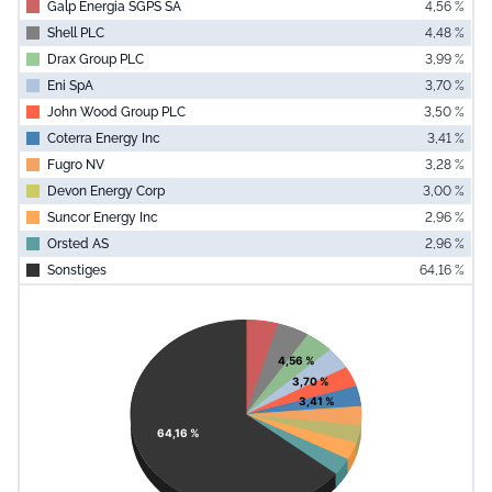
Galp Energia SGPS SA
4,56 %
Shell PLC
4,48 %
Drax Group PLC
3,99 %
Eni SpA
3,70 %
John Wood Group PLC
3,50 %
Coterra Energy Inc
3,41 %
Fugro NV
3,28 %
Devon Energy Corp
3,00 %
Suncor Energy Inc
2,96 %
Orsted AS
2,96 %
Sonstiges
64,16 %
End of interac
Chart
Pie chart with 11 slices.
View as data table, Chart
4,56 %
3,70 %
3,41 %
64,16 %