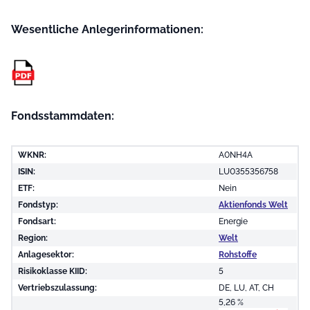
Wesentliche Anleger­informationen:
Fondsstammdaten:
WKNR:
A0NH4A
ISIN:
LU0355356758
ETF:
Nein
Fondstyp:
Aktienfonds Welt
Fondsart:
Energie
Region:
Welt
Anlagesektor:
Rohstoffe
Risikoklasse KIID:
5
Vertriebszulassung:
DE, LU, AT, CH
5,26 %