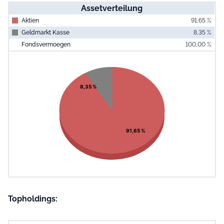
Assetverteilung
Aktien
91,65 %
Geldmarkt Kasse
8,35 %
Fondsvermoegen
100,00 %
End of interac
Chart
Pie chart with 2 slices.
View as data table, Chart
8,35 %
91,65 %
Topholdings: