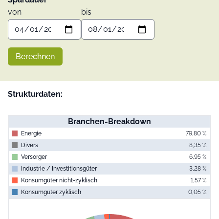
von
bis
Berechnen
Strukturdaten:
Branchen-Breakdown
Energie
79,80 %
Divers
8,35 %
Versorger
6,95 %
Industrie / Investitionsgüter
3,28 %
Konsumgüter nicht-zyklisch
1,57 %
Konsumgüter zyklisch
0,05 %
End of interac
Chart
Pie chart with 6 slices.