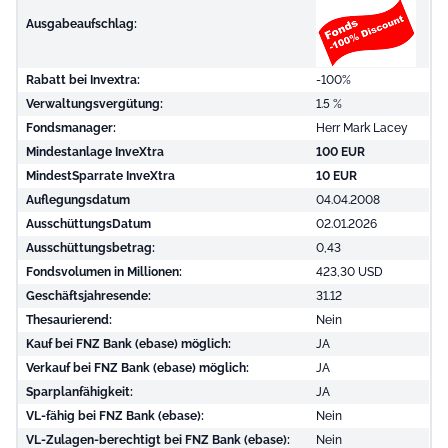
Ausgabeaufschlag:
Rabatt bei Invextra:
-100%
Verwaltungsvergütung:
1.5 %
Fondsmanager:
Herr Mark Lacey
Mindestanlage InveXtra
100 EUR
MindestSparrate InveXtra
10 EUR
Auflegungsdatum
04.04.2008
AusschüttungsDatum
02.01.2026
Ausschüttungsbetrag:
0,43
Fondsvolumen in Millionen:
423,30 USD
Geschäftsjahresende:
31.12
Thesaurierend:
Nein
Kauf bei FNZ Bank (ebase) möglich:
JA
Verkauf bei FNZ Bank (ebase) möglich:
JA
Sparplanfähigkeit:
JA
VL-fähig bei FNZ Bank (ebase):
Nein
VL-Zulagen-berechtigt bei FNZ Bank (ebase):
Nein