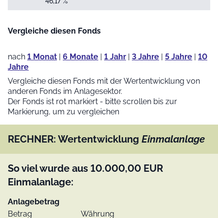
46,17 %
Vergleiche diesen Fonds
nach
1 Monat
|
6 Monate
|
1 Jahr
|
3 Jahre
|
5 Jahre
|
10
Jahre
Vergleiche diesen Fonds mit der Wertentwicklung von
anderen Fonds im Anlagesektor.
Der Fonds ist rot markiert - bitte scrollen bis zur
Markierung, um zu vergleichen
RECHNER: Wertentwicklung
Einmalanlage
So viel wurde aus
10.000,00
EUR
Einmalanlage:
Anlagebetrag
Betrag
Währung