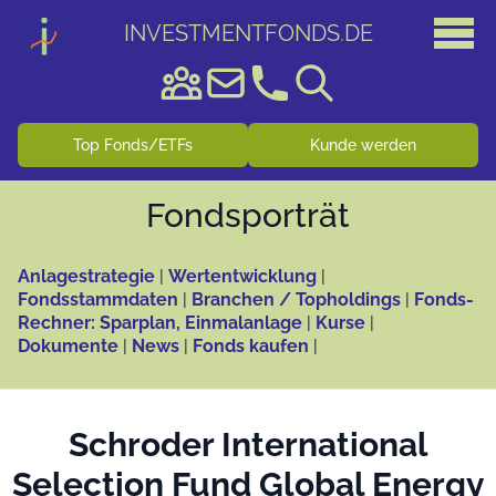
INVESTMENTFONDS
.
DE
Top Fonds/ETFs
Kunde werden
Fonds­porträt
Anlagestrategie
|
Wertentwicklung
|
Fondsstammdaten
|
Branchen / Topholdings
|
Fonds-
Rechner: Sparplan, Einmalanlage
|
Kurse
|
Dokumente
|
News
|
Fonds kaufen
|
Schroder International
Selection Fund Global Energy