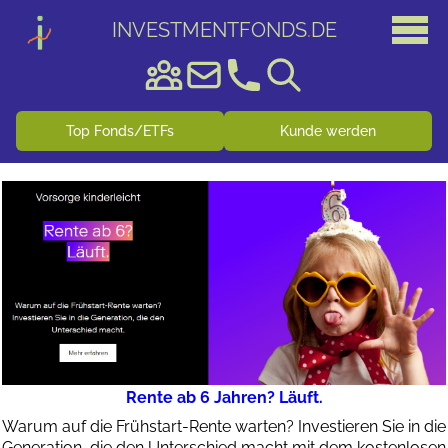
INVESTMENTFONDS
.
DE
Top Fonds/ETFs
Kunde werden
Rente ab 6 Jahren? Läuft.
Warum auf die Frühstart-Rente warten? Investieren Sie in die
Generation, die den Unterschied macht mit dem kostenlosen