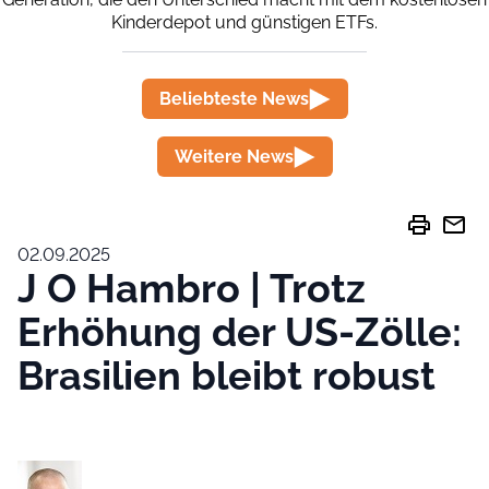
Kinderdepot und günstigen ETFs.
Beliebteste News
Weitere News
print
mail
02.09.2025
J O Hambro | Trotz
Erhöhung der US-Zölle:
Brasilien bleibt robust