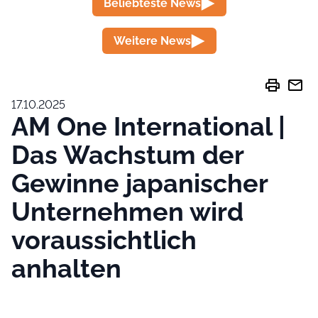
Beliebteste News
Weitere News
print
mail
17.10.2025
AM One International |
Das Wachstum der
Gewinne japanischer
Unternehmen wird
voraussichtlich
anhalten