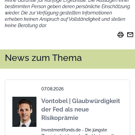
keine Garantie für künftige Ergebnisse. Die Aussagen einer
bestimmten Person geben deren persönliche Einschätzung
wieder.
Die zur Verfügung gestellten Informationen
erheben keinen Anspruch auf Vollständigkeit und stellen
keine Beratung dar.
print
mail
News zum Thema
07.08.2026
Vontobel | Glaubwürdigkeit
der Fed als neue
Risikoprämie
Investmentfonds.de - Die jüngste