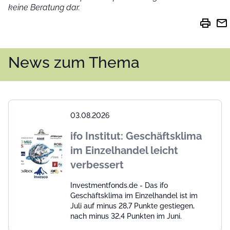
keine Beratung dar.
print
mail
News zum Thema
03.08.2026
ifo Institut: Geschäftsklima
im Einzelhandel leicht
verbessert
Investmentfonds.de - Das ifo
Geschäftsklima im Einzelhandel ist im
Juli auf minus 28,7 Punkte gestiegen,
nach minus 32,4 Punkten im Juni.