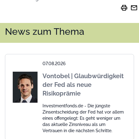
print
mail
News zum Thema
07.08.2026
Vontobel | Glaubwürdigkeit
der Fed als neue
Risikoprämie
Investmentfonds.de - Die jüngste
Zinsentscheidung der Fed hat vor allem
eines offengelegt: Es geht weniger um
das aktuelle Zinsniveau als um
Vertrauen in die nächsten Schritte.