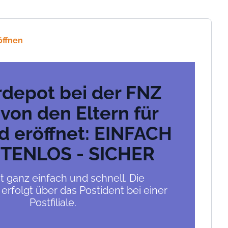
öffnen
rdepot bei der FNZ
 von den Eltern für
d eröffnet: EINFACH
STENLOS - SICHER
t ganz einfach und schnell. Die
n erfolgt über das Postident bei einer
Postfiliale.