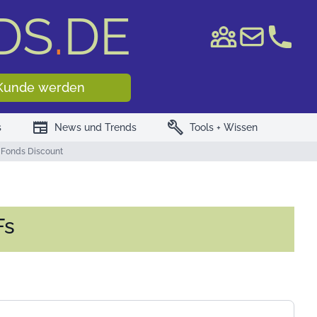
DS
.
DE
e WKN/ISIN
Kunde werden
newspaper
build
s
News und Trends
Tools + Wissen
 Fonds Discount
Fs