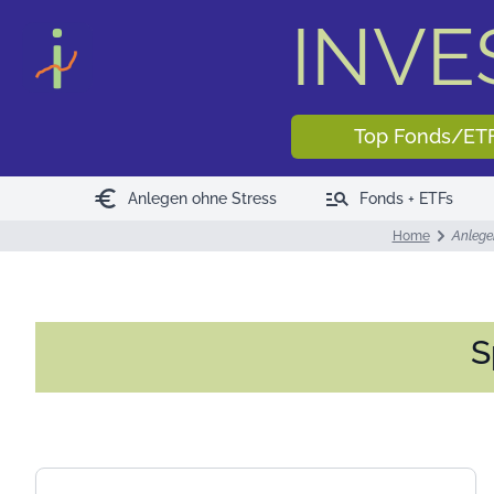
INV
Top Fonds/ET
euro
manage_search
Anlegen ohne Stress
Fonds + ETFs
Home
Anlege
S