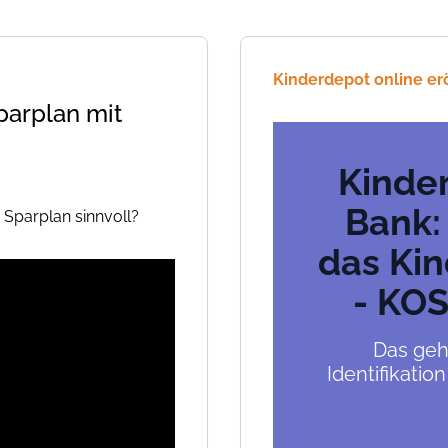
Kinderdepot online er
parplan mit
Kinde
Bank:
 Sparplan sinnvoll?
das Kin
- KO
Das geh
Identifikatio