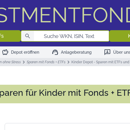
ESTMENTFON
Fondssuch
Fs
savings
support_agent
3p
Depot eröffnen
Anlageberatung
Über un
n ohne Stress
Sparen mit Fonds + ETFs
Kinder Depot - Sparen mit ETFs und
paren für Kinder mit Fonds + ET