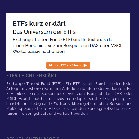
ETFS LEICHT ERKLÄRT
Exchange Traded Fund (ETF) | Ein ETF ist ein Fonds, in den jeder
Anleger investieren kann um Anteile zu kaufen oder verkaufen. Ein
ETF bildet einen Börsenindex, wie zum Beispiel den DAX oder
MSCI World, nach. Im Investmentdepot sind ETFs günstig zu
handeln, mit lediglich 0,2% Transaktionsgebühr, ohne Börsen- und
Maklerspesen, da die ETFs direkt bei den Fondsgesellschaften zu
fairen Preisen gekauft und verkauft werden.