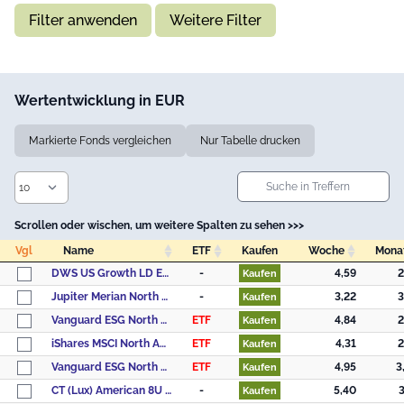
Filter anwenden
Weitere Filter
Wertentwicklung in EUR
Markierte Fonds vergleichen
Nur Tabelle drucken
Scrollen oder wischen, um weitere Spalten zu sehen >>>
Vgl
Name
ETF
Kaufen
Woche
Mona
Vgl
Name
ETF
Kaufen
Woche
Mona
DWS US Growth LD EUR
-
4,59
2
Kaufen
Jupiter Merian North American Equity Fund (IRL), L USD Acc
-
3,22
3
Kaufen
Vanguard ESG North America All Cap UCITS ETF - (USD) Accumulating
ETF
4,84
2
Kaufen
iShares MSCI North America UCITS ETF USD (Dist)
ETF
4,31
2
Kaufen
Vanguard ESG North America All Cap UCITS ETF - (USD) Distributing
ETF
4,95
3
Kaufen
CT (Lux) American 8U USD
-
5,40
3
Kaufen