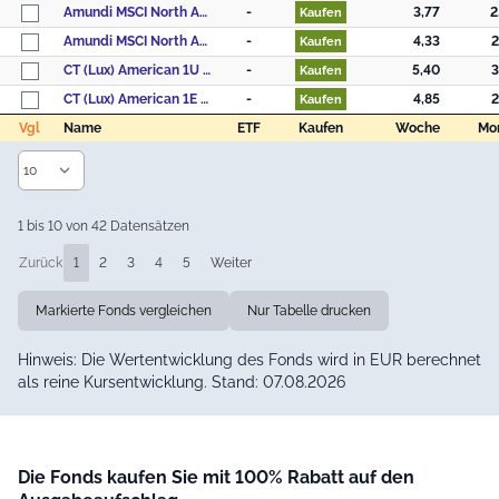
Amundi MSCI North America ESG Broad Transition - AE (C)
-
3,77
2
Kaufen
Amundi MSCI North America ESG Broad Transition - AU (C)
-
4,33
2
Kaufen
CT (Lux) American 1U USD
-
5,40
3
Kaufen
CT (Lux) American 1E EUR
-
4,85
2
Kaufen
Vgl
Name
ETF
Kaufen
Woche
Mo
Vgl
Name
ETF
Kaufen
Woche
Mo
1 bis 10 von 42 Datensätzen
Zurück
1
2
3
4
5
Weiter
Markierte Fonds vergleichen
Nur Tabelle drucken
Hinweis: Die Wertentwicklung des Fonds wird in EUR berechnet
als reine Kursentwicklung. Stand: 07.08.2026
Die Fonds kaufen Sie mit 100% Rabatt auf den