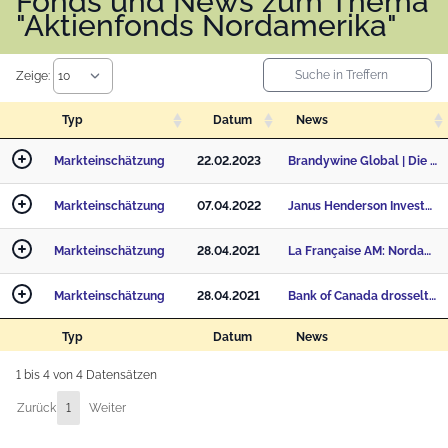
Fonds und News zum Thema
"Aktienfonds Nordamerika"
Zeige:
Typ
Datum
News
Markteinschätzung
22.02.2023
Brandywine Global | Die lange Pause der FED: Was sollten Anleihen-Anleger jetzt tun?
Markteinschätzung
07.04.2022
Janus Henderson Investors: Kommentar zum FED-Protokoll
Markteinschätzung
28.04.2021
La Française AM: Nordamerika im Fokus
Markteinschätzung
28.04.2021
Bank of Canada drosselt als erste Zentralbank
Typ
Datum
News
1 bis 4 von 4 Datensätzen
Zurück
1
Weiter