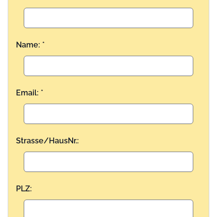
Name: *
Email: *
Strasse/HausNr.:
PLZ: