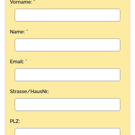
Vorname: *
Name: *
Email: *
Strasse/HausNr.:
PLZ: