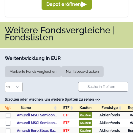
Depot eröffnen
Weitere Fondsvergleiche |
Fondslisten
Wertentwicklung in EUR
Markierte Fonds vergleichen
Nur Tabelle drucken
Scrollen oder wischen, um weitere Spalten zu sehen >>>
Vgl
Name
ETF
Kaufen
Fondstyp
Re
Vgl
Name
ETF
Kaufen
Fondstyp
Re
Amundi MSCI Semiconductors UCITS ETF Acc
ETF
Aktienfonds
W
Kaufen
Amundi MSCI Semiconductors UCITS ETF Dist
ETF
Aktienfonds
W
Kaufen
Amundi Euro Stoxx Banks UCITS ETF Acc
ETF
Aktienfonds
Eu
Kaufen