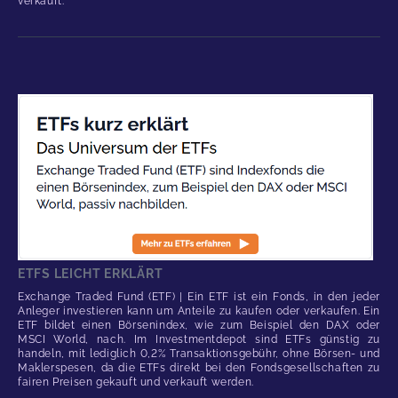
verkauft.
ETFS LEICHT ERKLÄRT
Exchange Traded Fund (ETF) | Ein ETF ist ein Fonds, in den jeder
Anleger investieren kann um Anteile zu kaufen oder verkaufen. Ein
ETF bildet einen Börsenindex, wie zum Beispiel den DAX oder
MSCI World, nach. Im Investmentdepot sind ETFs günstig zu
handeln, mit lediglich 0,2% Transaktionsgebühr, ohne Börsen- und
Maklerspesen, da die ETFs direkt bei den Fondsgesellschaften zu
fairen Preisen gekauft und verkauft werden.