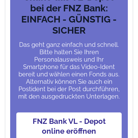
bei der FNZ Bank:
EINFACH - GÜNSTIG -
SICHER
Das geht ganz einfach und schnell.
Bitte halten Sie Ihren
Personalausweis und Ihr
Smartphone für das Video-Ident
bereit und wählen einen Fonds aus.
Alternativ können Sie auch ein
Postident bei der Post durchführen,
mit den ausgedruckten Unterlagen.
FNZ Bank VL - Depot
online eröffnen