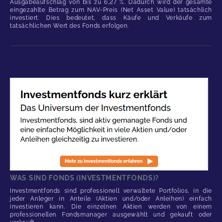
Ausgabeaufschlag von bis zu 6,27 %. Dadurch wird der gesamte
eingezahlte Betrag zum NAV-Preis (Net Asset Value) tatsächlich
investiert. Dies bedeutet, dass Käufe und Verkäufe zum
tatsächlichen Wert des Fonds erfolgen.
WAS SIND FONDS (INVESTMENTFONDS)?
Investmentfonds sind professionell verwaltete Portfolios, in die
jeder Anleger in Anteile (Aktien und/oder Anleihen) einfach
investieren kann. Die einzelnen Aktien werden von einem
professionellen Fondsmanager ausgewählt und gekauft oder