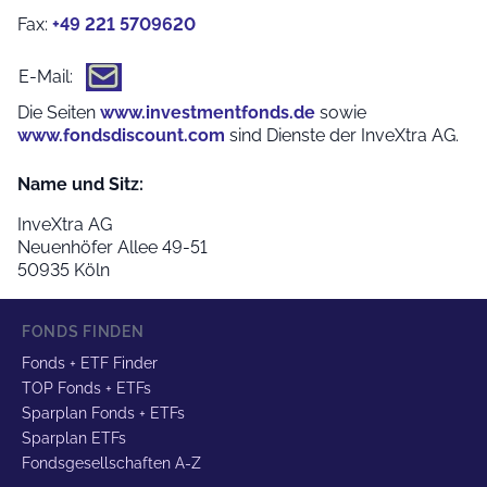
Fax:
+49 221 5709620
E-Mail:
Die Seiten
www.investmentfonds.de
sowie
www.fondsdiscount.com
sind Dienste der InveXtra AG.
Name und Sitz:
InveXtra AG
Neuenhöfer Allee 49-51
50935 Köln
FONDS FINDEN
Fonds + ETF Finder
TOP Fonds + ETFs
Sparplan Fonds + ETFs
Sparplan ETFs
Fondsgesellschaften A-Z