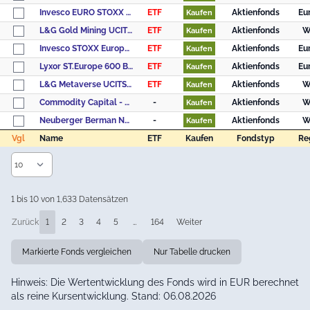
Invesco EURO STOXX Optimised Banks UCITS ETF Acc
ETF
Aktienfonds
Eu
Kaufen
L&G Gold Mining UCITS ETF USD Accumulating ETF
ETF
Aktienfonds
W
Kaufen
Invesco STOXX Europe 600 Optimised Banks UCITS ETF Acc
ETF
Aktienfonds
Eu
Kaufen
Lyxor ST.Europe 600 Banks UE A.
ETF
Aktienfonds
Eu
Kaufen
L&G Metaverse UCITS ETF USD Accumulating ETF
ETF
Aktienfonds
W
Kaufen
Commodity Capital - Global Mining Fund CHF
-
Aktienfonds
W
Kaufen
Neuberger Berman Next Generation Connectivity Fund EUR A Accumulating Unhedged
-
Aktienfonds
W
Kaufen
Vgl
Name
ETF
Kaufen
Fondstyp
Re
Vgl
Name
ETF
Kaufen
Fondstyp
Re
1 bis 10 von 1,633 Datensätzen
Zurück
1
2
3
4
5
…
164
Weiter
Markierte Fonds vergleichen
Nur Tabelle drucken
Hinweis: Die Wertentwicklung des Fonds wird in EUR berechnet
als reine Kursentwicklung. Stand: 06.08.2026