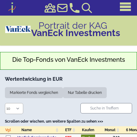
Portrait der KAG
VanEck Investments
Die Top-Fonds von
VanEck Investments
Wertentwicklung in EUR
Markierte Fonds vergleichen
Nur Tabelle drucken
Scrollen oder wischen, um weitere Spalten zu sehen >>>
Vgl
Name
ETF
Kaufen
Monat
6 Mon
Vgl
Name
ETF
Kaufen
Monat
6 Mon