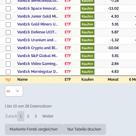
VanEck Semiconductor UCITS ETF USD A
ETF
-7,18
Kaufen
VanEck Space Innovators UCITS ETF A USD
ETF
-13,02
Kaufen
VanEck Junior Gold Miners UCITS ETF USD A
ETF
4,30
Kaufen
VanEck Gold Miners UCITS ETF A USD
ETF
5,91
Kaufen
VanEck Defense UCITS ETF USD A
ETF
5,87
Kaufen
VanEck Uranium and Nuclear Technologies UCITS ETF A USD
ETF
-1,32
Kaufen
VanEck Crypto and Blockchain Innovators UCITS ETF USD A
ETF
-10,04
Kaufen
VanEck S&P Global Mining UCITS ETF A USD
ETF
5,81
Kaufen
VanEck Video Gaming and eSports UCITS ETF USD A
ETF
2,84
Kaufen
VanEck Morningstar Developed Markets Dividend Leaders UCITS ETF
ETF
4,83
Kaufen
Vgl
Name
ETF
Kaufen
Monat
6 M
Vgl
Name
ETF
Kaufen
Monat
6 M
1 bis 10 von 28 Datensätzen
Zurück
1
2
3
Weiter
Markierte Fonds vergleichen
Nur Tabelle drucken