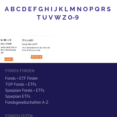
A
B
C
D
E
F
G
H
I
J
K
L
M
N
O
P
Q
R
S
T
U
V
W
Z
0-9
FONDS FINDEN
Fonds + ETF Finder
TOP Fonds + ETFs
Sparplan Fonds + ETFs
Sparplan ETFs
Fondsgesellschaften A-Z
FONDSLISTEN