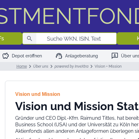
ESTMENTFON
Fondssuch
Fs
savings
support_agent
3p
Depot eröffnen
Anlageberatung
Über un
Home
Über uns
powered by InveXtra
Vision + Mission
Vision und Mission
Vision und Mission St
Gründer und CEO Dipl.-Kfm. Raimund Tittes, hat bereit
Business School (USA) und der Universität zu Köln h
Aktienfonds allen anderen Anlageformen überlegen sin