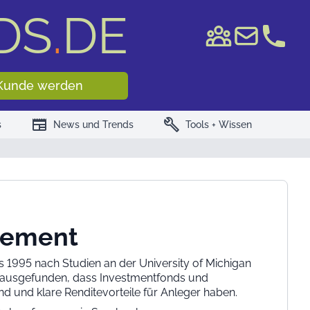
DS
.
DE
e WKN/ISIN
Kunde werden
newspaper
build
s
News und Trends
Tools + Wissen
atement
s 1995 nach Studien an der University of Michigan
erausgefunden, dass Investmentfonds und
d und klare Renditevorteile für Anleger haben.