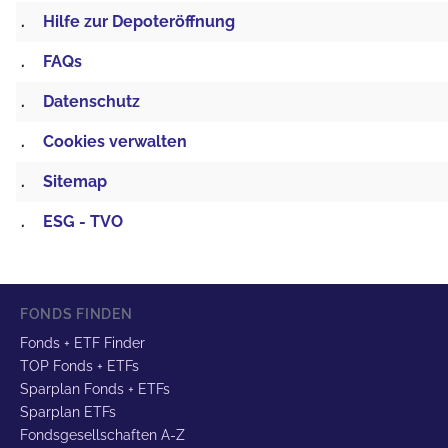
.
Hilfe zur Depoteröffnung
.
FAQs
.
Datenschutz
.
Cookies verwalten
.
Sitemap
.
ESG - TVO
FONDS FINDEN
Fonds + ETF Finder
TOP Fonds + ETFs
Sparplan Fonds + ETFs
Sparplan ETFs
Fondsgesellschaften A-Z