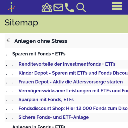
Sitemap
Anlegen ohne Stress
euro
.
Sparen mit Fonds + ETFs
.
.
Renditevorteile der Investmentfonds + ETFs
.
.
Kinder Depot - Sparen mit ETFs und Fonds Discou
.
.
Frauen Depot - Aktiv die Altersvorsorge starten
.
.
Vermögenswirksame Leistungen mit ETFs und Fo
.
.
Sparplan mit Fonds, ETFs
.
.
Fondsdiscount Shop: Hier 12.000 Fonds zum Disc
.
.
Sichere Fonds- und ETF-Anlage
.
Anlegen in Fonds + ETFs