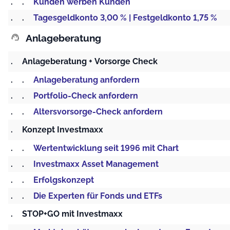
.
.
Kunden werben Kunden
.
.
Tagesgeldkonto 3,00 % | Festgeldkonto 1,75 %
Anlageberatung
support_agent
.
Anlageberatung + Vorsorge Check
.
.
Anlageberatung anfordern
.
.
Portfolio-Check anfordern
.
.
Altersvorsorge-Check anfordern
.
Konzept Investmaxx
.
.
Wertentwicklung seit 1996 mit Chart
.
.
Investmaxx Asset Management
.
.
Erfolgskonzept
.
.
Die Experten für Fonds und ETFs
.
STOP+GO mit Investmaxx