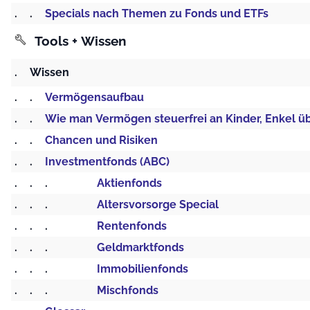
.
.
Specials nach Themen zu Fonds und ETFs
Tools + Wissen
build
.
Wissen
.
.
Vermögensaufbau
.
.
Wie man Vermögen steuerfrei an Kinder, Enkel ü
.
.
Chancen und Risiken
.
.
Investmentfonds (ABC)
.
.
.
Aktienfonds
.
.
.
Altersvorsorge Special
.
.
.
Rentenfonds
.
.
.
Geldmarktfonds
.
.
.
Immobilienfonds
.
.
.
Mischfonds