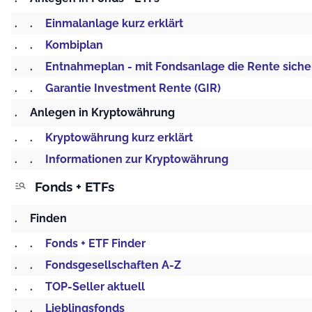
.
.
Einmalanlage kurz erklärt
.
.
Kombiplan
.
.
Entnahmeplan - mit Fondsanlage die Rente siche
.
.
Garantie Investment Rente (GIR)
.
Anlegen in Kryptowährung
.
.
Kryptowährung kurz erklärt
.
.
Informationen zur Kryptowährung
Fonds + ETFs
manage_search
.
Finden
.
.
Fonds + ETF Finder
.
.
Fondsgesellschaften A-Z
.
.
TOP-Seller aktuell
.
.
Lieblingsfonds