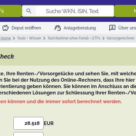
Fondssuch
Fs
savings
support_agent
3p
Depot eröffnen
Anlageberatung
Über un
Home
Tools + Wissen
Tool Rechner ohne Fonds + ETFs
Vorsorgerechner
Check
nte, Ihre Renten-/Vorsorgelücke und sehen Sie, mit welc
Sie bei der Nutzung des Online-Rechners, dass Ihre hier
 Orientierung geben können. Sie können im Anschluss an 
 verschiedenen Lösungen zur Schliessung Ihrer Renten-/
ssen können und die immer sofort berechnet werden.
EUR