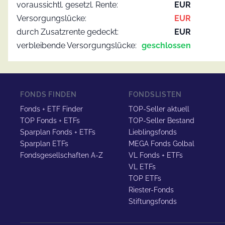
voraussichtl. gesetzl. Rente:
EUR
Versorgungslücke:
EUR
durch Zusatzrente gedeckt:
EUR
verbleibende Versorgungslücke:
geschlossen
FONDS FINDEN
FONDSLISTEN
Fonds + ETF Finder
TOP-Seller aktuell
TOP Fonds + ETFs
TOP-Seller Bestand
Sparplan Fonds + ETFs
Lieblingsfonds
Sparplan ETFs
MEGA Fonds Golbal
Fondsgesellschaften A-Z
VL Fonds + ETFs
VL ETFs
TOP ETFs
Riester-Fonds
Stiftungsfonds