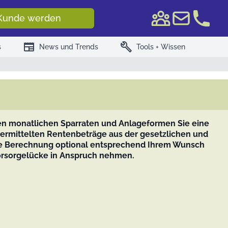
e WKN/ISIN
Kunde werden
newspaper
build
s
News und Trends
Tools + Wissen
hen monatlichen Sparraten und Anlageformen Sie eine
 ermittelten Rentenbeträge aus der gesetzlichen und
die Berechnung optional entsprechend Ihrem Wunsch
Vorsorgelücke in Anspruch nehmen.