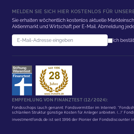
MELDEN SIE SICH HIER KOSTENLOS FÜR UNSE
Sie erhalten wöchentlich kostenlos aktuelle Marktei
Aktienmarkt und Wirtschaft per E-Mail. Abmeldung jede
E-Mail-Adresse
Ich bestä
EMPFEHLUNG VON FINANZTEST (12/2024):
Fondsschops (auch genannt: Fondsvermittler im Internet). "Fondssh
schlanken Struktur günstige Kosten für Anleger anbieten. (...)" Fon
investmentfonds.de ist seit 1996 der Pionier der Fondsdiscounter 