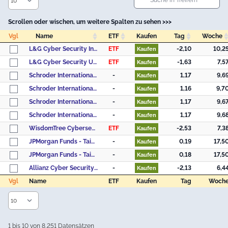
Scrollen oder wischen, um weitere Spalten zu sehen >>>
Vgl
Name
ETF
Kaufen
Tag
Woche
Vgl
Name
ETF
Kaufen
Tag
Woche
L&G Cyber Security Innovation UCITS ETF
ETF
-2,10
10,2
Kaufen
L&G Cyber Security UCITS ETF USD Accumulating ETF
ETF
-1,63
7,5
Kaufen
Schroder International Selection Fund Taiwanese Equity A Accumulation USD
-
1,17
9,6
Kaufen
Schroder International Selection Fund Taiwanese Equity A Distribution USD AV
-
1,16
9,7
Kaufen
Schroder International Selection Fund Taiwanese Equity B Accumulation USD
-
1,17
9,6
Kaufen
Schroder International Selection Fund Taiwanese Equity B Distribution USD AV
-
1,17
9,6
Kaufen
WisdomTree Cybersecurity UCITS ETF - USD Acc
ETF
-2,53
7,3
Kaufen
JPMorgan Funds - Taiwan Fund - JPM Taiwan A (acc) - USD
-
0,19
17,5
Kaufen
JPMorgan Funds - Taiwan Fund - JPM Taiwan A (dist) - USD
-
0,18
17,5
Kaufen
Allianz Cyber Security - AT - USD
-
-2,13
6,4
Kaufen
Vgl
Name
ETF
Kaufen
Tag
Woch
Vgl
Name
ETF
Kaufen
Tag
Woch
1 bis 10 von 8,251 Datensätzen