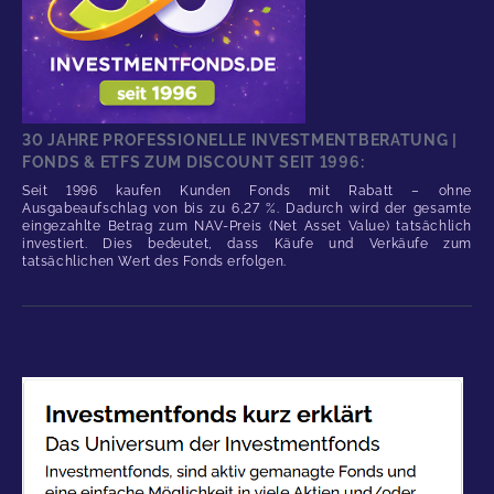
30 JAHRE PROFESSIONELLE INVESTMENTBERATUNG |
FONDS & ETFS ZUM DISCOUNT SEIT 1996:
Seit 1996 kaufen Kunden Fonds mit Rabatt – ohne
Ausgabeaufschlag von bis zu 6,27 %. Dadurch wird der gesamte
eingezahlte Betrag zum NAV-Preis (Net Asset Value) tatsächlich
investiert. Dies bedeutet, dass Käufe und Verkäufe zum
tatsächlichen Wert des Fonds erfolgen.