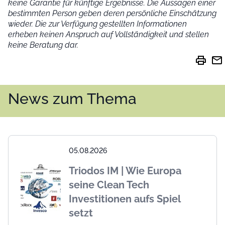
keine Garantie für künftige Ergebnisse. Die Aussagen einer
bestimmten Person geben deren persönliche Einschätzung
wieder.
Die zur Verfügung gestellten Informationen
erheben keinen Anspruch auf Vollständigkeit und stellen
keine Beratung dar.
print
mail
News zum Thema
05.08.2026
Triodos IM | Wie Europa
seine Clean Tech
Investitionen aufs Spiel
setzt