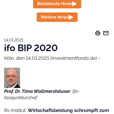
Beliebteste News
Weitere News
print
mail
14.01.2021
ifo BIP 2020
Köln, den 14.01.2021 (Investmentfonds.de) -
Prof. Dr. Timo Wollmershäuser
, ifo-
Konjunkturchef
ifo Institut:
Wirtschaftsleistung schrumpft zum