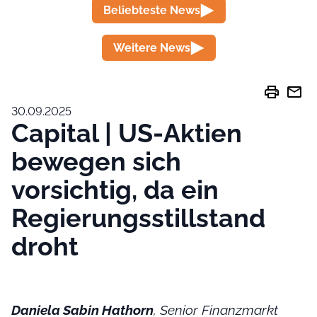
Beliebteste News
Weitere News
print
mail
30.09.2025
Capital | US-Aktien
bewegen sich
vorsichtig, da ein
Regierungsstillstand
droht
Daniela Sabin Hathorn
, Senior Finanzmarkt