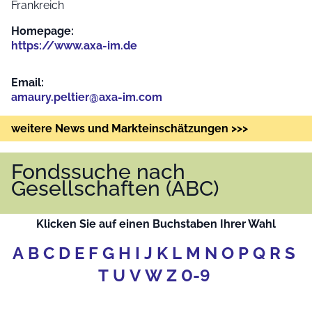
Frankreich
Homepage:
https://www.axa-im.de
Email:
amaury.peltier@axa-im.com
weitere News und Markteinschätzungen >>>
Fondssuche nach
Gesellschaften (ABC)
Klicken Sie auf einen Buchstaben Ihrer Wahl
A
B
C
D
E
F
G
H
I
J
K
L
M
N
O
P
Q
R
S
T
U
V
W
Z
0-9