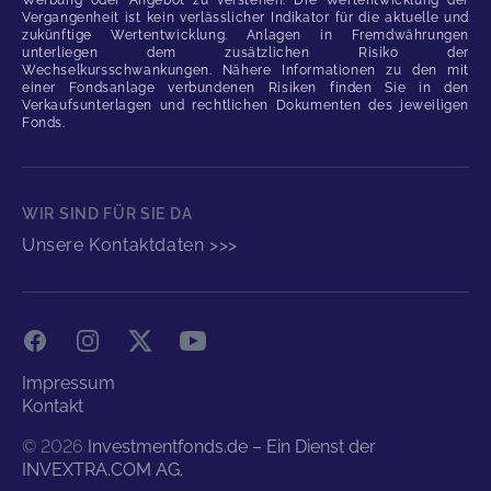
Werbung oder Angebot zu verstehen. Die Wertentwicklung der
Vergangenheit ist kein verlässlicher Indikator für die aktuelle und
zukünftige Wertentwicklung. Anlagen in Fremdwährungen
unterliegen dem zusätzlichen Risiko der
Wechselkursschwankungen. Nähere Informationen zu den mit
einer Fondsanlage verbundenen Risiken finden Sie in den
Verkaufsunterlagen und rechtlichen Dokumenten des jeweiligen
Fonds.
WIR SIND FÜR SIE DA
Unsere Kontaktdaten >>>
Facebook
Instagram
X
YouTube
Impressum
Kontakt
©
2026
Investmentfonds.de – Ein Dienst der
INVEXTRA.COM AG.