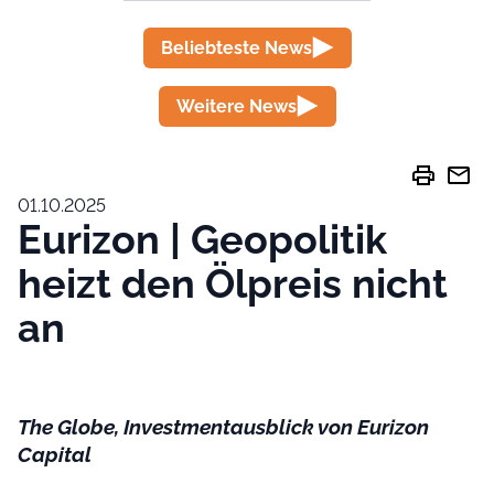
Beliebteste News
Weitere News
print
mail
01.10.2025
Eurizon | Geopolitik
heizt den Ölpreis nicht
an
The Globe, Investmentausblick von Eurizon
Capital