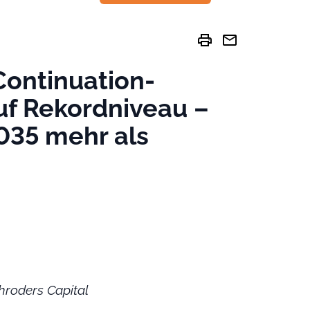
print
mail
Continuation-
uf Rekordniveau –
035 mehr als
chroders Capital