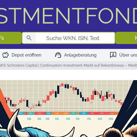
ESTMENTFON
Fondssuch
Fs
savings
support_agent
3p
Depot eröffnen
Anlageberatung
Über un
S: Schroders Capital | Continuation-Investment-Markt auf Rekordniveau – Mark