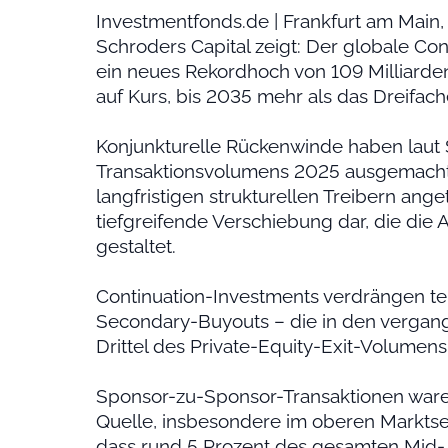
Investmentfonds.de | Frankfurt am Main
Schroders Capital zeigt: Der globale Co
ein neues Rekordhoch von 109 Milliarde
auf Kurs, bis 2035 mehr als das Dreifach
Konjunkturelle Rückenwinde haben laut 
Transaktionsvolumens 2025 ausgemacht
langfristigen strukturellen Treibern ange
tiefgreifende Verschiebung dar, die die
gestaltet.
Continuation-Investments verdrängen t
Secondary-Buyouts – die in den vergan
Drittel des Private-Equity-Exit-Volume
Sponsor-zu-Sponsor-Transaktionen waren 
Quelle, insbesondere im oberen Marktseg
dass rund 5 Prozent des gesamten Mid-