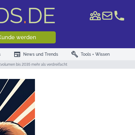
DS
.
DE
e WKN/ISIN
Kunde werden
newspaper
build
s
News und Trends
Tools + Wissen
tvolumen bis 2035 mehr als verdreifacht