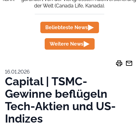
der Welt (Canada Life, Kanada).
Beliebteste News
Weitere News
print
mail
16.01.2026
Capital | TSMC-
Gewinne beflügeln
Tech-Aktien und US-
Indizes