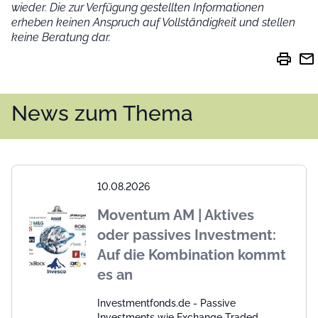
wieder.
Die zur Verfügung gestellten Informationen
erheben keinen Anspruch auf Vollständigkeit und stellen
keine Beratung dar.
print
mail
News zum Thema
10.08.2026
Moventum AM | Aktives
oder passives Investment:
Auf die Kombination kommt
es an
Investmentfonds.de - Passive
Investments wie Exchange Traded