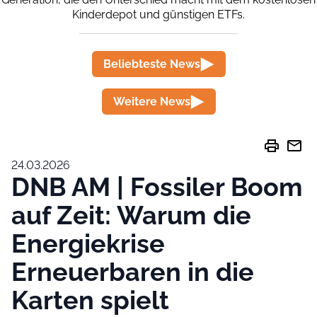
Kinderdepot und günstigen ETFs.
Beliebteste News
Weitere News
print
mail
24.03.2026
DNB AM | Fossiler Boom
auf Zeit: Warum die
Energiekrise
Erneuerbaren in die
Karten spielt