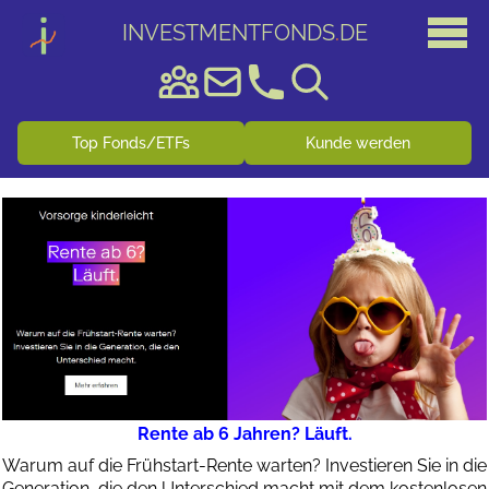
INVESTMENTFONDS
.
DE
Top Fonds/ETFs
Kunde werden
Rente ab 6 Jahren? Läuft.
Warum auf die Frühstart-Rente warten? Investieren Sie in die
Generation, die den Unterschied macht mit dem kostenlosen