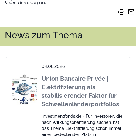
keine Beratung dar.
print
mail
News zum Thema
04.08.2026
Union Bancaire Privée |
Elektrifizierung als
stabilisierender Faktor für
Schwellenländerportfolios
Investmentfonds.de - Für Investoren, die
nach Wirkungsorientierung suchen, hat
das Thema Elektrifizierung schon immer
einen bedeutenden Platz im