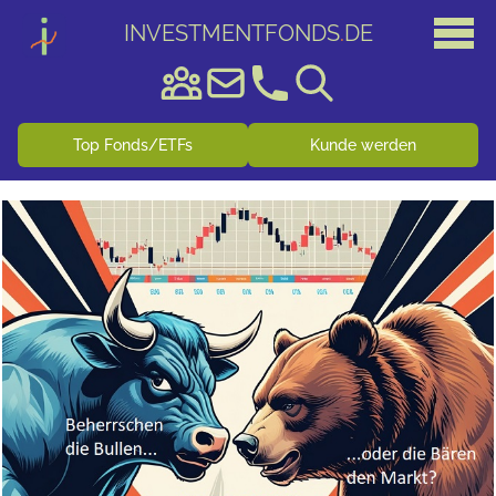
INVESTMENTFONDS
.
DE
Top Fonds/ETFs
Kunde werden