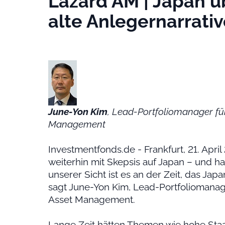
Lazard AM | Japan 
alte Anlegernarrativ
June-Yon Kim
, Lead-Portfoliomanager fü
Management
Investmentfonds.de - Frankfurt, 21. April
weiterhin mit Skepsis auf Japan – und h
unserer Sicht ist es an der Zeit, das Ja
sagt June-Yon Kim, Lead-Portfoliomanage
Asset Management.
Lange Zeit hätten Themen wie hohe St