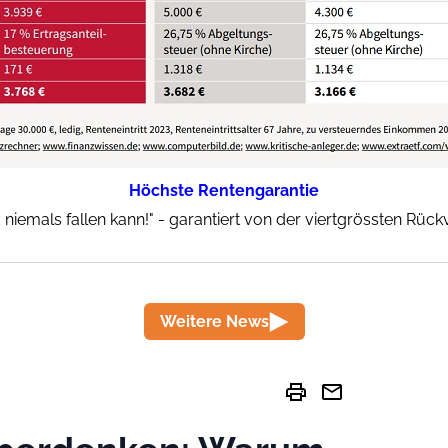
Höchste Rentengarantie
 niemals fallen kann!" - garantiert von der viertgrössten Rüc
Weitere News
print
mail