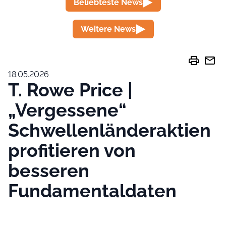
Beliebteste News
Weitere News
print
mail
18.05.2026
T. Rowe Price |
„Vergessene“
Schwellenländeraktien
profitieren von
besseren
Fundamentaldaten