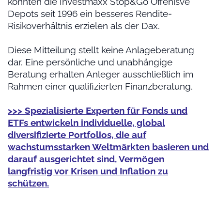
konnten die Investmaxx Stop&Go Offenisve
Depots seit 1996 ein besseres Rendite-
Risikoverhältnis erzielen als der Dax.
Diese Mitteilung stellt keine Anlageberatung
dar. Eine persönliche und unabhängige
Beratung erhalten Anleger ausschließlich im
Rahmen einer qualifizierten Finanzberatung.
>>> Spezialisierte Experten für Fonds und
ETFs entwickeln individuelle, global
diversifizierte Portfolios, die auf
wachstumsstarken Weltmärkten basieren und
darauf ausgerichtet sind, Vermögen
langfristig vor Krisen und Inflation zu
schützen.