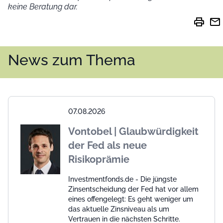
keine Beratung dar.
print
mail
News zum Thema
07.08.2026
Vontobel | Glaubwürdigkeit
der Fed als neue
Risikoprämie
Investmentfonds.de - Die jüngste
Zinsentscheidung der Fed hat vor allem
eines offengelegt: Es geht weniger um
das aktuelle Zinsniveau als um
Vertrauen in die nächsten Schritte.