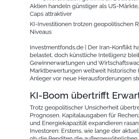
Aktien handeln günstiger als US-Märkte,
Caps attraktiver
KI-Investitionen trotzen geopolitischen 
Niveaus
Investmentfonds.de | Der Iran-Konflikt h
belastet, doch künstliche Intelligenz ble
Gewinnerwartungen und Wirtschaftswach
Marktbewertungen weltweit historische 
Anleger vor neue Herausforderungen stel
KI-Boom übertrifft Erwa
Trotz geopolitischer Unsicherheit übertr
Prognosen. Kapitalausgaben für Rechenzen
und Energiekapazität expandieren rasant
Investoren: Erstens, wie lange der aktue
ob die Renditen die außergewöhnlichen 