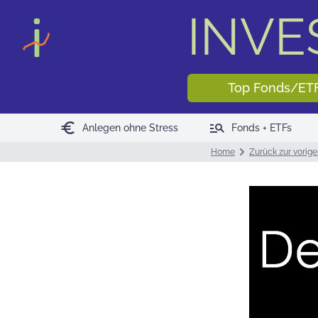
INV
Top Fonds/ET
euro
manage_search
Anlegen ohne Stress
Fonds + ETFs
Home
Zurück zur vorige