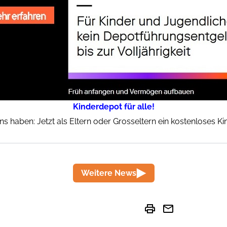
Kinderdepot für alle!
ins haben: Jetzt als Eltern oder Grosseltern ein kostenloses K
Weitere News
print
mail