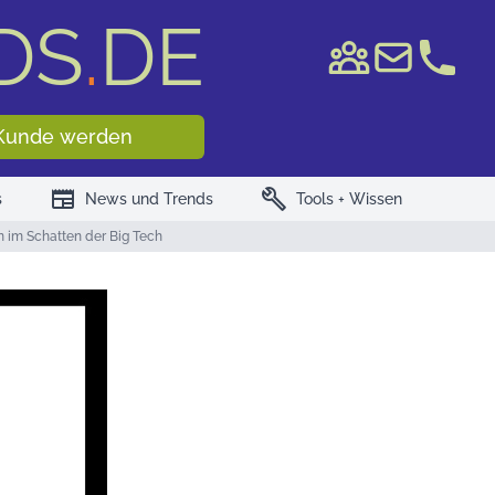
DS
.
DE
e WKN/ISIN
Kunde werden
newspaper
build
s
News und Trends
Tools + Wissen
n im Schatten der Big Tech