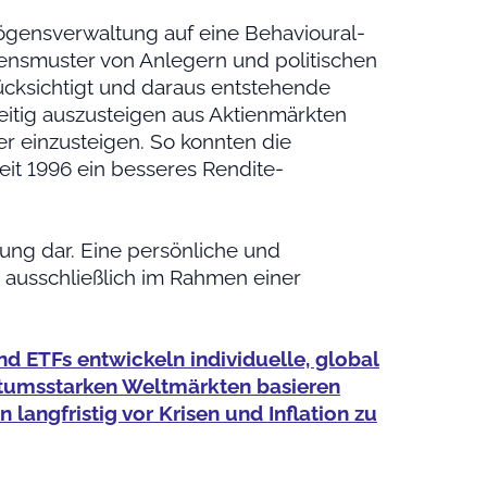
ögensverwaltung auf eine Behavioural-
ltensmuster von Anlegern und politischen
cksichtigt und daraus entstehende
zeitig auszusteigen aus Aktienmärkten
r einzusteigen. So konnten die
it 1996 ein besseres Rendite-
tung dar. Eine persönliche und
ausschließlich im Rahmen einer
nd ETFs entwickeln individuelle, global
chstumsstarken Weltmärkten basieren
langfristig vor Krisen und Inflation zu