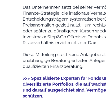
Das Unternehmen setzt bei seiner Verm
Finance-Strategie, die irrationale Verha
Entscheidungsträgern systematisch berü
Preisanomalien gezielt nutzt, , um recht
oder später zu günstigeren Kursen wiede
Investmaxx Stop&Go Offenisve Depots se
Risikoverhältnis erzielen als der Dax.
Diese Mitteilung stellt keine Anlagebera
unabhängige Beratung erhalten Anleger 
qualifizierten Finanzberatung.
>>> Spezialisierte Experten für Fonds u
diversifizierte Portfolios, die auf wa
und darauf ausgerichtet sind, Vermögen 
schützen.