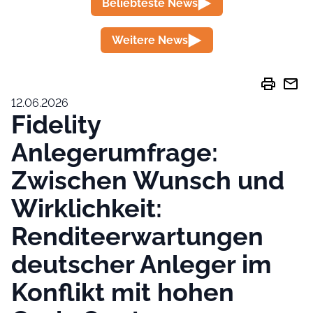
Beliebteste News
Weitere News
print
mail
12.06.2026
Fidelity
Anlegerumfrage:
Zwischen Wunsch und
Wirklichkeit:
Renditeerwartungen
deutscher Anleger im
Konflikt mit hohen