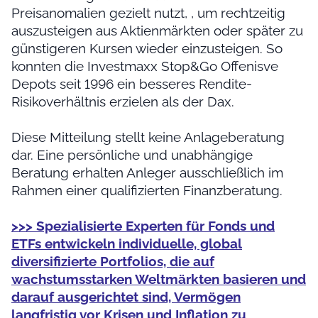
Preisanomalien gezielt nutzt, , um rechtzeitig
auszusteigen aus Aktienmärkten oder später zu
günstigeren Kursen wieder einzusteigen. So
konnten die Investmaxx Stop&Go Offenisve
Depots seit 1996 ein besseres Rendite-
Risikoverhältnis erzielen als der Dax.
Diese Mitteilung stellt keine Anlageberatung
dar. Eine persönliche und unabhängige
Beratung erhalten Anleger ausschließlich im
Rahmen einer qualifizierten Finanzberatung.
>>> Spezialisierte Experten für Fonds und
ETFs entwickeln individuelle, global
diversifizierte Portfolios, die auf
wachstumsstarken Weltmärkten basieren und
darauf ausgerichtet sind, Vermögen
langfristig vor Krisen und Inflation zu