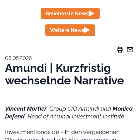
Beliebteste News
Weitere News
print
mail
06.05.2026
Amundi | Kurzfristig
wechselnde Narrative
Vincent Mortier
, Group CIO Amundi und
Monica
Defend
, Head of Amundi Investment Institute
Investmentfonds.de - In den vergangenen
Wochen wurden die Märkte von höheren