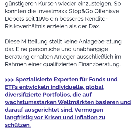
günstigeren Kursen wieder einzusteigen. So
konnten die Investmaxx Stop&Go Offenisve
Depots seit 1996 ein besseres Rendite-
Risikoverhältnis erzielen als der Dax.
Diese Mitteilung stellt keine Anlageberatung
dar. Eine persönliche und unabhängige
Beratung erhalten Anleger ausschließlich im
Rahmen einer qualifizierten Finanzberatung.
>>> Spezialisierte Experten für Fonds und
ETFs entwickeln individuelle, global
diversifizierte Portfolios, die auf
wachstumsstarken Weltmärkten basieren und
darauf ausgerichtet sind, Vermögen
langfristig vor Krisen und Inflation zu
schützen.