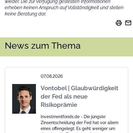
wieder.
Die zur Verfügung gestellten Informationen
erheben keinen Anspruch auf Vollständigkeit und stellen
keine Beratung dar.
print
mail
News zum Thema
07.08.2026
Vontobel | Glaubwürdigkeit
der Fed als neue
Risikoprämie
Investmentfonds.de - Die jüngste
Zinsentscheidung der Fed hat vor allem
eines offengelegt: Es geht weniger um