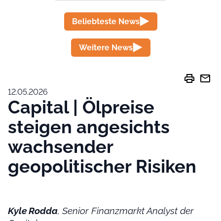
Beliebteste News
Weitere News
print
mail
12.05.2026
Capital | Ölpreise
steigen angesichts
wachsender
geopolitischer Risiken
Kyle Rodda
, Senior Finanzmarkt Analyst der