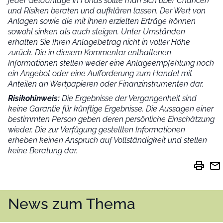
jeder Geldanlage in Fonds sollte man sich über Chancen
und Risiken beraten und aufklären lassen. Der Wert von
Anlagen sowie die mit ihnen erzielten Erträge können
sowohl sinken als auch steigen. Unter Umständen
erhalten Sie Ihren Anlagebetrag nicht in voller Höhe
zurück. Die in diesem Kommentar enthaltenen
Informationen stellen weder eine Anlageempfehlung noch
ein Angebot oder eine Aufforderung zum Handel mit
Anteilen an Wertpapieren oder Finanzinstrumenten dar.
Risikohinweis:
Die Ergebnisse der Vergangenheit sind
keine Garantie für künftige Ergebnisse. Die Aussagen einer
bestimmten Person geben deren persönliche Einschätzung
wieder.
Die zur Verfügung gestellten Informationen
erheben keinen Anspruch auf Vollständigkeit und stellen
keine Beratung dar.
print
mail
News zum Thema